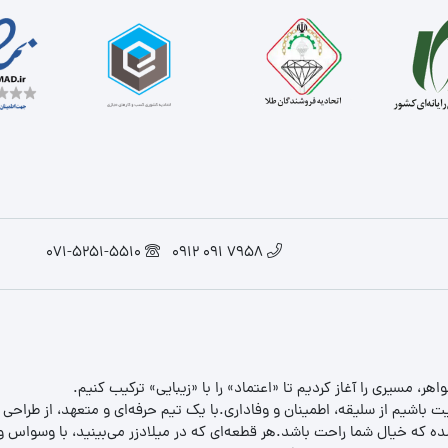
071-5251-5510
7958 091 0912
یت باشیم از سلیقه، اطمینان و وفاداری.با یک تیم حرفه‌ای و متعهد، از طراحی
 که خیال شما راحت باشد.هر قطعه‌ای که در میلادزر می‌بینید، با وسواس و د