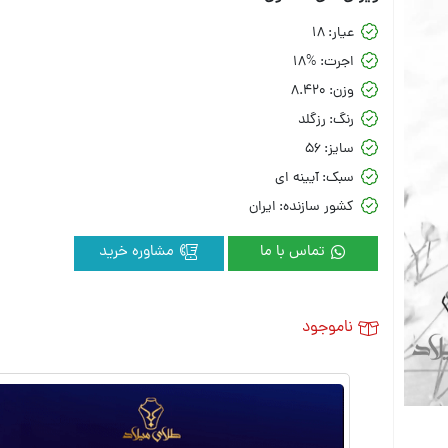
عیار:
18
اجرت:
18%
وزن:
8.420
رنگ:
رزگلد
سایز:
56
سبک:
آیینه ای
کشور سازنده:
ایران
تماس با ما
مشاوره خرید
ناموجود