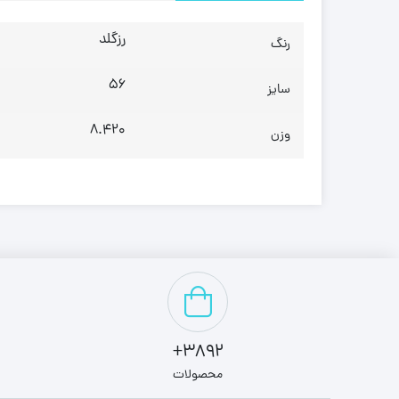
رزگلد
رنگ
56
سایز
8.420
وزن
3892+
محصولات