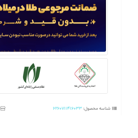
شناسه محصول:
6260711416033