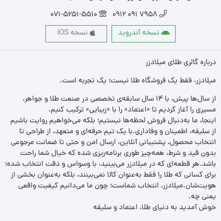
071-5251-5510
7958 091 0912
نسخه آندروید
نسخه IOS
درباره گالری طلای میلادزر
میلادزر، فقط یک فروشگاه طلا نیست؛ یک تجربه‌ است.
از سال‌ها پیش، با ۱۴ سال سابقه‌ی تخصصی در صنعت طلا و جواهر،
مسیری را آغاز کردیم تا «اعتماد» را با «زیبایی» ترکیب کنیم.
اینجا، ما به‌دنبال فروش لحظه‌ها نیستیم؛ بلکه می‌خواهیم روایت باشیم
از سلیقه، اطمینان و وفاداری.با یک تیم حرفه‌ای و متعهد، از طراحی تا
انتخاب محصول، پشتیبانی آنلاین، ارسال امن و حتی تا ضمانت مرجوعی
بدون قید و شرط، همه‌چیز طوری برنامه‌ریزی شده که خیال شما راحت
باشد.هر قطعه‌ای که در میلادزر می‌بینید، با وسواس و دقت انتخاب شده؛
برای کسانی که طلا را فقط به‌عنوان کالا نمی‌بینند، بلکه به‌عنوان بخشی از
هویت‌شان.میلادزر، انتخاب شماست؛ چون ما می‌دانیم کیفیت واقعی
یعنی چه.
خوش آمدید به دنیای طلا، اعتماد و سلیقه