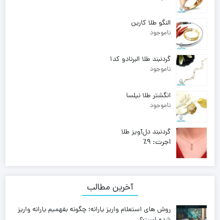
وزن:
9.690
226,720,000
تومان
النگو طلا کارین
ناموجود
گردنبند طلا البرنادو کد1
ناموجود
انگشتر طلا نیلسا
ناموجود
گردنبند دل‌آویز طلا
اجرت:
9٪
وزن:
2.180
47,510,000
تومان
آخرین مطالب
روش های استعلام واریز یارانه؛ چگونه بفهمیم یارانه واریز