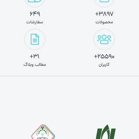
649
3897+
محصولات
سفارشات
31+
25590+
کاربران
مطالب وبلاگ