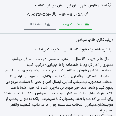
استان فارس- شهرستان اوز- نبش میدان انقلاب
071-5251-5510
7958 091 0912
نسخه آندروید
نسخه IOS
درباره گالری طلای میلادزر
میلادزر، فقط یک فروشگاه طلا نیست؛ یک تجربه‌ است.
از سال‌ها پیش، با ۱۴ سال سابقه‌ی تخصصی در صنعت طلا و جواهر،
مسیری را آغاز کردیم تا «اعتماد» را با «زیبایی» ترکیب کنیم.
اینجا، ما به‌دنبال فروش لحظه‌ها نیستیم؛ بلکه می‌خواهیم روایت باشیم
از سلیقه، اطمینان و وفاداری.با یک تیم حرفه‌ای و متعهد، از طراحی تا
انتخاب محصول، پشتیبانی آنلاین، ارسال امن و حتی تا ضمانت مرجوعی
بدون قید و شرط، همه‌چیز طوری برنامه‌ریزی شده که خیال شما راحت
باشد.هر قطعه‌ای که در میلادزر می‌بینید، با وسواس و دقت انتخاب شده؛
برای کسانی که طلا را فقط به‌عنوان کالا نمی‌بینند، بلکه به‌عنوان بخشی از
هویت‌شان.میلادزر، انتخاب شماست؛ چون ما می‌دانیم کیفیت واقعی
یعنی چه.