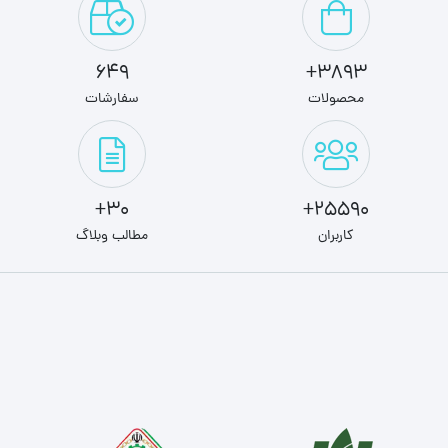
649
3893+
محصولات
سفارشات
30+
25590+
کاربران
مطالب وبلاگ