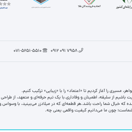
071-5251-5510
7958 091 0912
یت باشیم از سلیقه، اطمینان و وفاداری.با یک تیم حرفه‌ای و متعهد، از طراحی
 که خیال شما راحت باشد.هر قطعه‌ای که در میلادزر می‌بینید، با وسواس و د
ب شماست؛ چون ما می‌دانیم کیفیت واقعی یعنی چه.