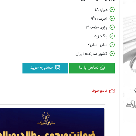
عیار:
18
اجرت:
9%
وزن:
30.050
رنگ:
زرد
سایز:
سایز2
کشور سازنده:
ایران
تماس با ما
مشاوره خرید
ناموجود