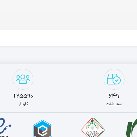
25590+
649
سفارشات
کاربران