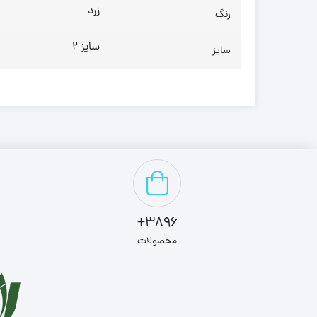
زرد
رنگ
سایز 2
سایز
3896+
محصولات