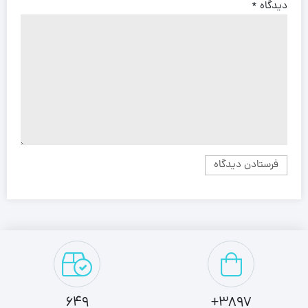
دیدگاه
*
649
3897+