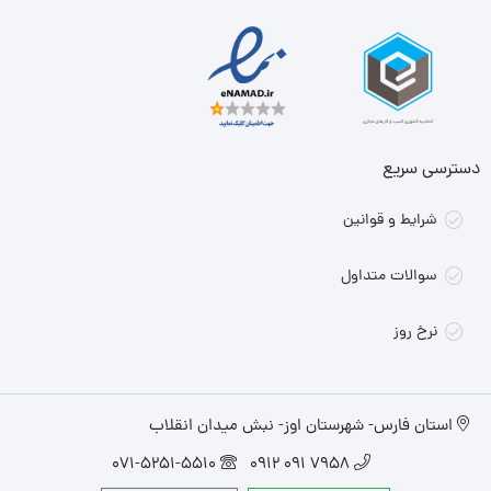
دسترسی سریع
شرایط و قوانین
سوالات متداول
نرخ روز
استان فارس- شهرستان اوز- نبش میدان انقلاب
071-5251-5510
7958 091 0912