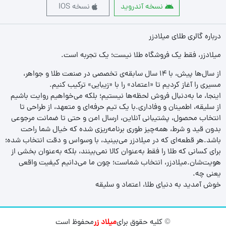
نسخه آندروید
نسخه IOS
درباره گالری طلای میلادزر
میلادزر، فقط یک فروشگاه طلا نیست؛ یک تجربه‌ است.
از سال‌ها پیش، با ۱۴ سال سابقه‌ی تخصصی در صنعت طلا و جواهر،
مسیری را آغاز کردیم تا «اعتماد» را با «زیبایی» ترکیب کنیم.
اینجا، ما به‌دنبال فروش لحظه‌ها نیستیم؛ بلکه می‌خواهیم روایت باشیم
از سلیقه، اطمینان و وفاداری.با یک تیم حرفه‌ای و متعهد، از طراحی تا
انتخاب محصول، پشتیبانی آنلاین، ارسال امن و حتی تا ضمانت مرجوعی
بدون قید و شرط، همه‌چیز طوری برنامه‌ریزی شده که خیال شما راحت
باشد.هر قطعه‌ای که در میلادزر می‌بینید، با وسواس و دقت انتخاب شده؛
برای کسانی که طلا را فقط به‌عنوان کالا نمی‌بینند، بلکه به‌عنوان بخشی از
هویت‌شان.میلادزر، انتخاب شماست؛ چون ما می‌دانیم کیفیت واقعی
یعنی چه.
خوش آمدید به دنیای طلا، اعتماد و سلیقه
© کلیه حقوق برای
میلاد زر
محفوظ است