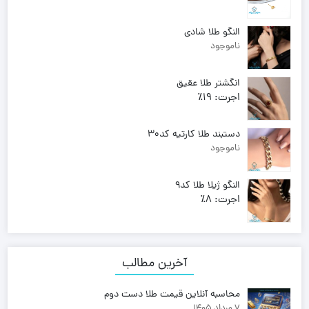
النگو طلا شادی
ناموجود
انگشتر طلا عقیق
اجرت:
19٪
وزن:
4 , 670
110,140,000
تومان
دستبند طلا کارتیه کد30
ناموجود
النگو ژیلا طلا کد9
اجرت:
8٪
وزن:
6.550
140,100,000
تومان
آخرین مطالب
محاسبه آنلاین قیمت طلا دست دوم
7 مرداد 1405