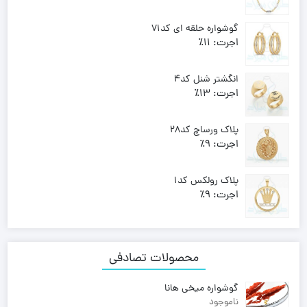
وزن:
7.130 , 7.150
Price
–
158,600,000
تومان
158,160,000
تومان
گوشواره حلقه ای کد71
range:
اجرت:
11٪
158,160,000 تومان
وزن:
2.430
through
53,420,000
تومان
انگشتر شنل کد4
158,600,000 تومان
اجرت:
13٪
وزن:
2.580 , 3.050
Price
–
68,260,000
تومان
57,740,000
تومان
پلاک ورساچ کد28
range:
اجرت:
9٪
57,740,000 تومان
وزن:
3.440
through
74,260,000
تومان
پلاک رولکس کد1
68,260,000 تومان
اجرت:
9٪
وزن:
1.230
26,550,000
تومان
محصولات تصادفی
گوشواره میخی هانا
ناموجود