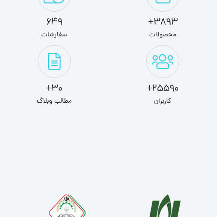
649
3893+
محصولات
سفارشات
30+
25590+
کاربران
مطالب وبلاگ