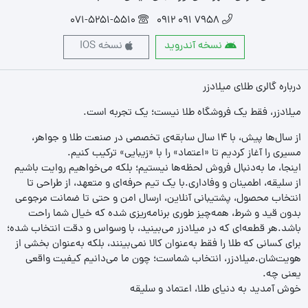
071-5251-5510
7958 091 0912
نسخه آندروید
نسخه IOS
درباره گالری طلای میلادزر
میلادزر، فقط یک فروشگاه طلا نیست؛ یک تجربه‌ است.
از سال‌ها پیش، با ۱۴ سال سابقه‌ی تخصصی در صنعت طلا و جواهر،
مسیری را آغاز کردیم تا «اعتماد» را با «زیبایی» ترکیب کنیم.
اینجا، ما به‌دنبال فروش لحظه‌ها نیستیم؛ بلکه می‌خواهیم روایت باشیم
از سلیقه، اطمینان و وفاداری.با یک تیم حرفه‌ای و متعهد، از طراحی تا
انتخاب محصول، پشتیبانی آنلاین، ارسال امن و حتی تا ضمانت مرجوعی
بدون قید و شرط، همه‌چیز طوری برنامه‌ریزی شده که خیال شما راحت
باشد.هر قطعه‌ای که در میلادزر می‌بینید، با وسواس و دقت انتخاب شده؛
برای کسانی که طلا را فقط به‌عنوان کالا نمی‌بینند، بلکه به‌عنوان بخشی از
هویت‌شان.میلادزر، انتخاب شماست؛ چون ما می‌دانیم کیفیت واقعی
یعنی چه.
خوش آمدید به دنیای طلا، اعتماد و سلیقه