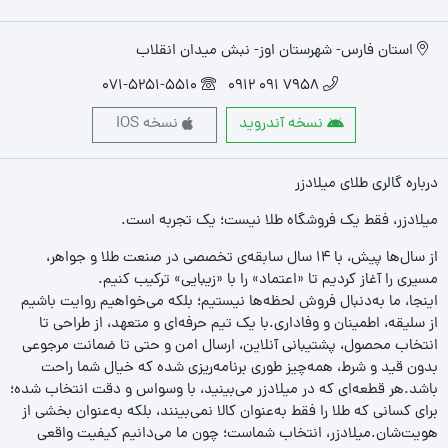
استان فارس- شهرستان اوز- نبش میدان انقلاب
071-5251-5510
7958 091 0912
نسخه آندروید
نسخه IOS
درباره گالری طلای میلادزر
میلادزر، فقط یک فروشگاه طلا نیست؛ یک تجربه‌ است.
از سال‌ها پیش، با ۱۴ سال سابقه‌ی تخصصی در صنعت طلا و جواهر،
مسیری را آغاز کردیم تا «اعتماد» را با «زیبایی» ترکیب کنیم.
اینجا، ما به‌دنبال فروش لحظه‌ها نیستیم؛ بلکه می‌خواهیم روایت باشیم
از سلیقه، اطمینان و وفاداری.با یک تیم حرفه‌ای و متعهد، از طراحی تا
انتخاب محصول، پشتیبانی آنلاین، ارسال امن و حتی تا ضمانت مرجوعی
بدون قید و شرط، همه‌چیز طوری برنامه‌ریزی شده که خیال شما راحت
باشد.هر قطعه‌ای که در میلادزر می‌بینید، با وسواس و دقت انتخاب شده؛
برای کسانی که طلا را فقط به‌عنوان کالا نمی‌بینند، بلکه به‌عنوان بخشی از
هویت‌شان.میلادزر، انتخاب شماست؛ چون ما می‌دانیم کیفیت واقعی