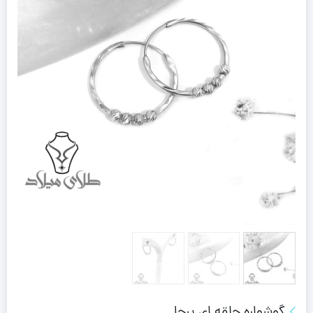
گوشواره حلقه ای یرحا