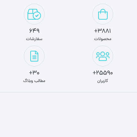
649
3881+
محصولات
سفارشات
30+
25590+
کاربران
مطالب وبلاگ