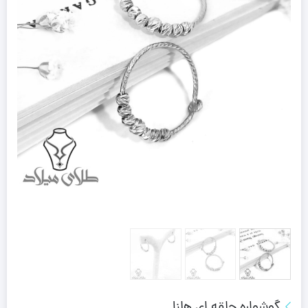
گوشواره حلقه ای هلنا