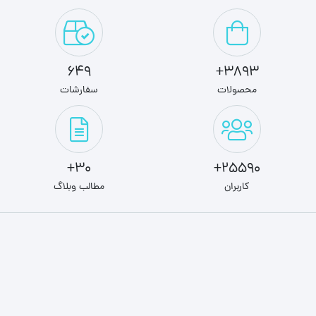
649
3893+
محصولات
سفارشات
30+
25590+
کاربران
مطالب وبلاگ