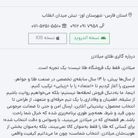
استان فارس- شهرستان اوز- نبش میدان انقلاب
071-5251-5510
7958 091 0912
نسخه آندروید
نسخه IOS
درباره گالری طلای میلادزر
میلادزر، فقط یک فروشگاه طلا نیست؛ یک تجربه‌ است.
از سال‌ها پیش، با ۱۴ سال سابقه‌ی تخصصی در صنعت طلا و جواهر،
مسیری را آغاز کردیم تا «اعتماد» را با «زیبایی» ترکیب کنیم.
اینجا، ما به‌دنبال فروش لحظه‌ها نیستیم؛ بلکه می‌خواهیم روایت باشیم
از سلیقه، اطمینان و وفاداری.با یک تیم حرفه‌ای و متعهد، از طراحی تا
انتخاب محصول، پشتیبانی آنلاین، ارسال امن و حتی تا ضمانت مرجوعی
بدون قید و شرط، همه‌چیز طوری برنامه‌ریزی شده که خیال شما راحت
باشد.هر قطعه‌ای که در میلادزر می‌بینید، با وسواس و دقت انتخاب شده؛
برای کسانی که طلا را فقط به‌عنوان کالا نمی‌بینند، بلکه به‌عنوان بخشی از
هویت‌شان.میلادزر، انتخاب شماست؛ چون ما می‌دانیم کیفیت واقعی