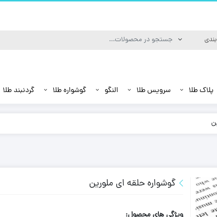
پلاک طلا
سرویس طلا
النگو
گوشواره طلا
گردنبند طلا
ن
گوشواره حلقه ای ملورین
ویژگی های محصول: