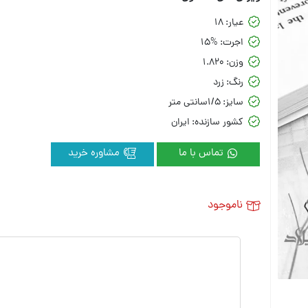
عیار:
18
اجرت:
15%
وزن:
1.820
رنگ:
زرد
سایز:
1/5سانتی متر
کشور سازنده:
ایران
تماس با ما
مشاوره خرید
ناموجود