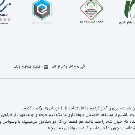
071-5251-5510
7958 091 0912
یت باشیم از سلیقه، اطمینان و وفاداری.با یک تیم حرفه‌ای و متعهد، از طراحی
 که خیال شما راحت باشد.هر قطعه‌ای که در میلادزر می‌بینید، با وسواس و د
ب شماست؛ چون ما می‌دانیم کیفیت واقعی یعنی چه.