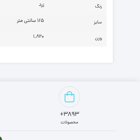
زرد
رنگ
1/5 سانتی متر
سایز
1.820
وزن
3893+
محصولات