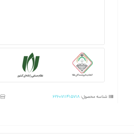
شناسه محصول:
6260711415718