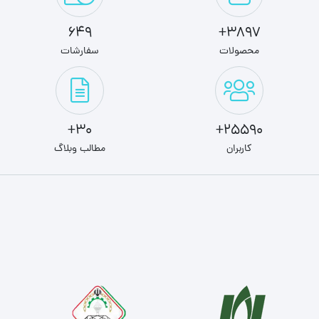
649
3897+
محصولات
سفارشات
30+
25590+
کاربران
مطالب وبلاگ