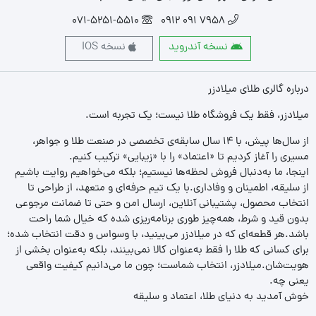
071-5251-5510
7958 091 0912
نسخه آندروید
نسخه IOS
درباره گالری طلای میلادزر
میلادزر، فقط یک فروشگاه طلا نیست؛ یک تجربه‌ است.
از سال‌ها پیش، با ۱۴ سال سابقه‌ی تخصصی در صنعت طلا و جواهر،
مسیری را آغاز کردیم تا «اعتماد» را با «زیبایی» ترکیب کنیم.
اینجا، ما به‌دنبال فروش لحظه‌ها نیستیم؛ بلکه می‌خواهیم روایت باشیم
از سلیقه، اطمینان و وفاداری.با یک تیم حرفه‌ای و متعهد، از طراحی تا
انتخاب محصول، پشتیبانی آنلاین، ارسال امن و حتی تا ضمانت مرجوعی
بدون قید و شرط، همه‌چیز طوری برنامه‌ریزی شده که خیال شما راحت
باشد.هر قطعه‌ای که در میلادزر می‌بینید، با وسواس و دقت انتخاب شده؛
برای کسانی که طلا را فقط به‌عنوان کالا نمی‌بینند، بلکه به‌عنوان بخشی از
هویت‌شان.میلادزر، انتخاب شماست؛ چون ما می‌دانیم کیفیت واقعی
یعنی چه.
خوش آمدید به دنیای طلا، اعتماد و سلیقه