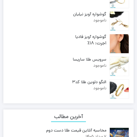
گوشواره آویز نیلیان
ناموجود
گوشواره آویز فادیا
اجرت:
18٪
وزن:
5.100
121,570,000
تومان
سرویس طلا ساریسا
ناموجود
النگو دلوین طلا کد3
ناموجود
آخرین مطالب
محاسبه آنلاین قیمت طلا دست دوم
7 مرداد 1405