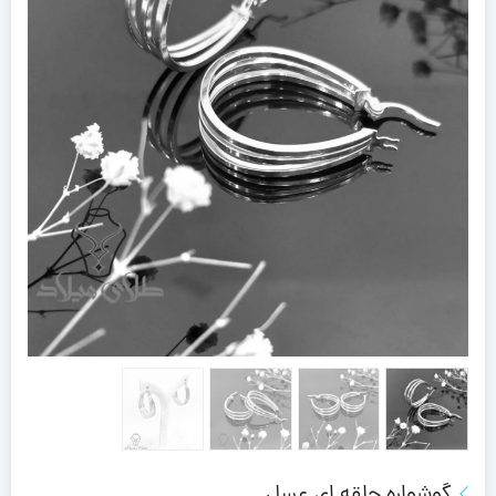
گوشواره حلقه ای عسل