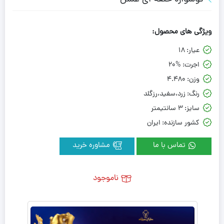
ویژگی های محصول:
عیار:
18
اجرت:
20%
وزن:
4.480
رنگ:
زرد،سفید،رزگلد
سایز:
3 سانتیمتر
کشور سازنده:
ایران
تماس با ما
مشاوره خرید
ناموجود