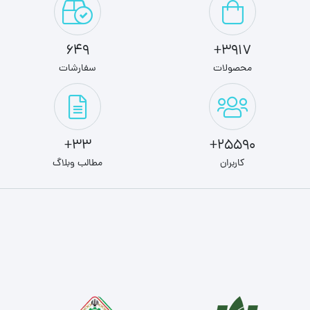
649
3917+
محصولات
سفارشات
33+
25590+
کاربران
مطالب وبلاگ