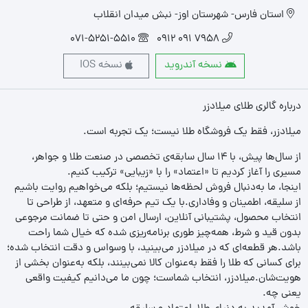
استان فارس- شهرستان اوز- نبش میدان انقلاب
071-5251-5510
7958 091 0912
نسخه آندروید
نسخه IOS
درباره گالری طلای میلادزر
میلادزر، فقط یک فروشگاه طلا نیست؛ یک تجربه‌ است.
از سال‌ها پیش، با ۱۴ سال سابقه‌ی تخصصی در صنعت طلا و جواهر،
مسیری را آغاز کردیم تا «اعتماد» را با «زیبایی» ترکیب کنیم.
اینجا، ما به‌دنبال فروش لحظه‌ها نیستیم؛ بلکه می‌خواهیم روایت باشیم
از سلیقه، اطمینان و وفاداری.با یک تیم حرفه‌ای و متعهد، از طراحی تا
انتخاب محصول، پشتیبانی آنلاین، ارسال امن و حتی تا ضمانت مرجوعی
بدون قید و شرط، همه‌چیز طوری برنامه‌ریزی شده که خیال شما راحت
باشد.هر قطعه‌ای که در میلادزر می‌بینید، با وسواس و دقت انتخاب شده؛
برای کسانی که طلا را فقط به‌عنوان کالا نمی‌بینند، بلکه به‌عنوان بخشی از
هویت‌شان.میلادزر، انتخاب شماست؛ چون ما می‌دانیم کیفیت واقعی
یعنی چه.