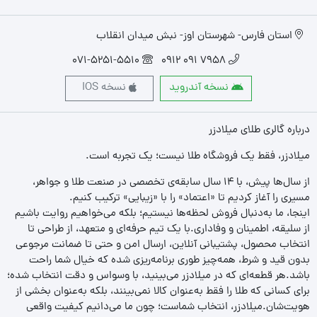
استان فارس- شهرستان اوز- نبش میدان انقلاب
071-5251-5510
7958 091 0912
نسخه آندروید
نسخه IOS
درباره گالری طلای میلادزر
میلادزر، فقط یک فروشگاه طلا نیست؛ یک تجربه‌ است.
از سال‌ها پیش، با ۱۴ سال سابقه‌ی تخصصی در صنعت طلا و جواهر،
مسیری را آغاز کردیم تا «اعتماد» را با «زیبایی» ترکیب کنیم.
اینجا، ما به‌دنبال فروش لحظه‌ها نیستیم؛ بلکه می‌خواهیم روایت باشیم
از سلیقه، اطمینان و وفاداری.با یک تیم حرفه‌ای و متعهد، از طراحی تا
انتخاب محصول، پشتیبانی آنلاین، ارسال امن و حتی تا ضمانت مرجوعی
بدون قید و شرط، همه‌چیز طوری برنامه‌ریزی شده که خیال شما راحت
باشد.هر قطعه‌ای که در میلادزر می‌بینید، با وسواس و دقت انتخاب شده؛
برای کسانی که طلا را فقط به‌عنوان کالا نمی‌بینند، بلکه به‌عنوان بخشی از
هویت‌شان.میلادزر، انتخاب شماست؛ چون ما می‌دانیم کیفیت واقعی