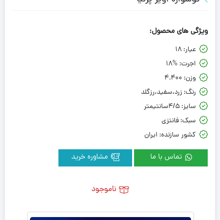
ویژگی های محصول:
عیار:
18
اجرت:
18%
وزن:
4.400
رنگ:
زرد،سفید،رزگلد
سایز:
4/5سانتیمتر
سبک:
فانتزی
کشور سازنده:
ایران
تماس با ما
مشاوره خرید
ناموجود