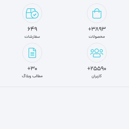
649
3893+
محصولات
سفارشات
30+
25590+
کاربران
مطالب وبلاگ