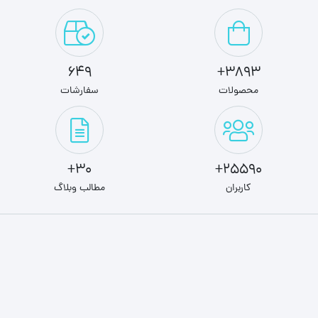
649
3893+
محصولات
سفارشات
30+
25590+
کاربران
مطالب وبلاگ