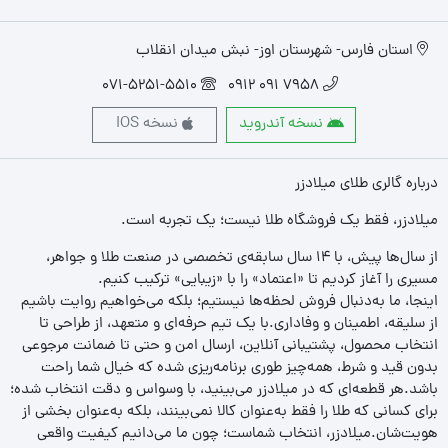
استان فارس- شهرستان اوز- نبش میدان انقلاب
071-5251-5510
7958 091 0912
نسخه آندروید
نسخه IOS
درباره گالری طلای میلادزر
میلادزر، فقط یک فروشگاه طلا نیست؛ یک تجربه‌ است.
از سال‌ها پیش، با ۱۴ سال سابقه‌ی تخصصی در صنعت طلا و جواهر،
مسیری را آغاز کردیم تا «اعتماد» را با «زیبایی» ترکیب کنیم.
اینجا، ما به‌دنبال فروش لحظه‌ها نیستیم؛ بلکه می‌خواهیم روایت باشیم
از سلیقه، اطمینان و وفاداری.با یک تیم حرفه‌ای و متعهد، از طراحی تا
انتخاب محصول، پشتیبانی آنلاین، ارسال امن و حتی تا ضمانت مرجوعی
بدون قید و شرط، همه‌چیز طوری برنامه‌ریزی شده که خیال شما راحت
باشد.هر قطعه‌ای که در میلادزر می‌بینید، با وسواس و دقت انتخاب شده؛
برای کسانی که طلا را فقط به‌عنوان کالا نمی‌بینند، بلکه به‌عنوان بخشی از
هویت‌شان.میلادزر، انتخاب شماست؛ چون ما می‌دانیم کیفیت واقعی