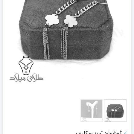
گوشواره آویز ونکلیف