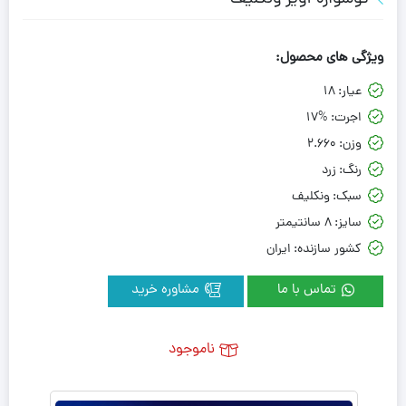
ویژگی های محصول:
عیار:
18
اجرت:
17%
وزن:
2.660
رنگ:
زرد
سبک:
ونکلیف
سایز:
8 سانتیمتر
کشور سازنده:
ایران
تماس با ما
مشاوره خرید
ناموجود