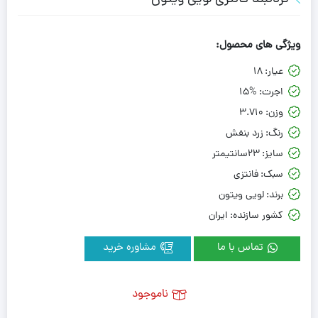
ویژگی های محصول:
عیار:
18
اجرت:
15%
وزن:
3.710
رنگ:
زرد بنفش
سایز:
23سانتیمتر
سبک:
فانتزی
برند:
لویی ویتون
کشور سازنده:
ایران
تماس با ما
مشاوره خرید
ناموجود