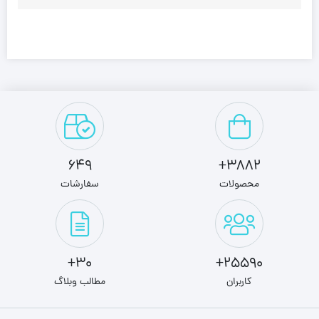
649
3882+
محصولات
سفارشات
30+
25590+
کاربران
مطالب وبلاگ