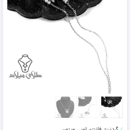
گردنبند فانتزی لویی ویتون