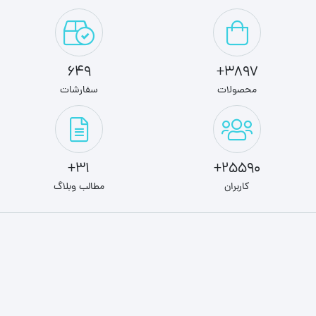
649
3897+
محصولات
سفارشات
31+
25590+
کاربران
مطالب وبلاگ