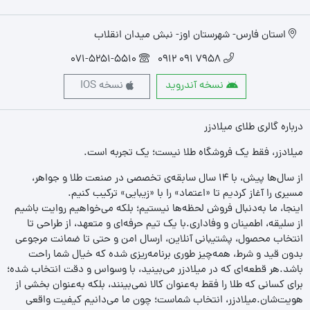
استان فارس- شهرستان اوز- نبش میدان انقلاب
071-5251-5510
7958 091 0912
نسخه آندروید
نسخه IOS
درباره گالری طلای میلادزر
میلادزر، فقط یک فروشگاه طلا نیست؛ یک تجربه‌ است.
از سال‌ها پیش، با ۱۴ سال سابقه‌ی تخصصی در صنعت طلا و جواهر،
مسیری را آغاز کردیم تا «اعتماد» را با «زیبایی» ترکیب کنیم.
اینجا، ما به‌دنبال فروش لحظه‌ها نیستیم؛ بلکه می‌خواهیم روایت باشیم
از سلیقه، اطمینان و وفاداری.با یک تیم حرفه‌ای و متعهد، از طراحی تا
انتخاب محصول، پشتیبانی آنلاین، ارسال امن و حتی تا ضمانت مرجوعی
بدون قید و شرط، همه‌چیز طوری برنامه‌ریزی شده که خیال شما راحت
باشد.هر قطعه‌ای که در میلادزر می‌بینید، با وسواس و دقت انتخاب شده؛
برای کسانی که طلا را فقط به‌عنوان کالا نمی‌بینند، بلکه به‌عنوان بخشی از
هویت‌شان.میلادزر، انتخاب شماست؛ چون ما می‌دانیم کیفیت واقعی