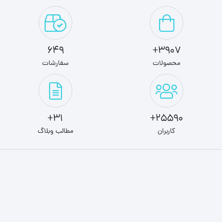
649
3907+
محصولات
سفارشات
31+
25590+
کاربران
مطالب وبلاگ