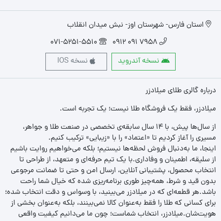
استان فارس- شهرستان اوز- نبش میدان انقلاب
071-5251-5510
7958 091 0912
نسخه آندروید
نسخه IOS
درباره گالری طلای میلادزر
میلادزر، فقط یک فروشگاه طلا نیست؛ یک تجربه‌ است.
از سال‌ها پیش، با ۱۴ سال سابقه‌ی تخصصی در صنعت طلا و جواهر،
مسیری را آغاز کردیم تا «اعتماد» را با «زیبایی» ترکیب کنیم.
اینجا، ما به‌دنبال فروش لحظه‌ها نیستیم؛ بلکه می‌خواهیم روایت باشیم
از سلیقه، اطمینان و وفاداری.با یک تیم حرفه‌ای و متعهد، از طراحی تا
انتخاب محصول، پشتیبانی آنلاین، ارسال امن و حتی تا ضمانت مرجوعی
بدون قید و شرط، همه‌چیز طوری برنامه‌ریزی شده که خیال شما راحت
باشد.هر قطعه‌ای که در میلادزر می‌بینید، با وسواس و دقت انتخاب شده؛
برای کسانی که طلا را فقط به‌عنوان کالا نمی‌بینند، بلکه به‌عنوان بخشی از
هویت‌شان.میلادزر، انتخاب شماست؛ چون ما می‌دانیم کیفیت واقعی