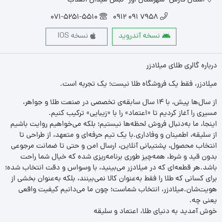
استان فارس- شهرستان اوز- نبش میدان انقلاب
071-5251-5510
7958 091 0912
نسخه آندروید
نسخه IOS
درباره گالری طلای میلادزر
میلادزر، فقط یک فروشگاه طلا نیست؛ یک تجربه‌ است.
از سال‌ها پیش، با ۱۴ سال سابقه‌ی تخصصی در صنعت طلا و جواهر،
مسیری را آغاز کردیم تا «اعتماد» را با «زیبایی» ترکیب کنیم.
اینجا، ما به‌دنبال فروش لحظه‌ها نیستیم؛ بلکه می‌خواهیم روایت باشیم
از سلیقه، اطمینان و وفاداری.با یک تیم حرفه‌ای و متعهد، از طراحی تا
انتخاب محصول، پشتیبانی آنلاین، ارسال امن و حتی تا ضمانت مرجوعی
بدون قید و شرط، همه‌چیز طوری برنامه‌ریزی شده که خیال شما راحت
باشد.هر قطعه‌ای که در میلادزر می‌بینید، با وسواس و دقت انتخاب شده؛
برای کسانی که طلا را فقط به‌عنوان کالا نمی‌بینند، بلکه به‌عنوان بخشی از
هویت‌شان.میلادزر، انتخاب شماست؛ چون ما می‌دانیم کیفیت واقعی
یعنی چه.
خوش آمدید به دنیای طلا، اعتماد و سلیقه