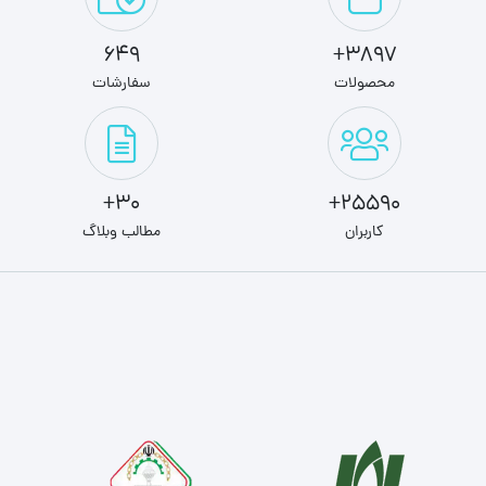
649
3897+
محصولات
سفارشات
30+
25590+
کاربران
مطالب وبلاگ