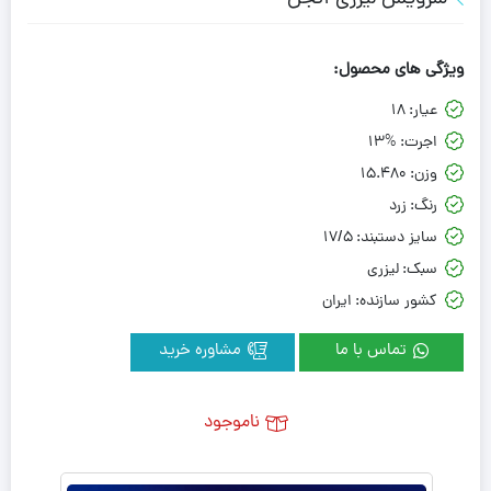
ویژگی های محصول:
عیار:
18
اجرت:
13%
وزن:
15.480
رنگ:
زرد
سایز دستبند:
17/5
سبک:
لیزری
کشور سازنده:
ایران
تماس با ما
مشاوره خرید
ناموجود