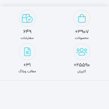
649
3907+
محصولات
سفارشات
31+
25590+
کاربران
مطالب وبلاگ