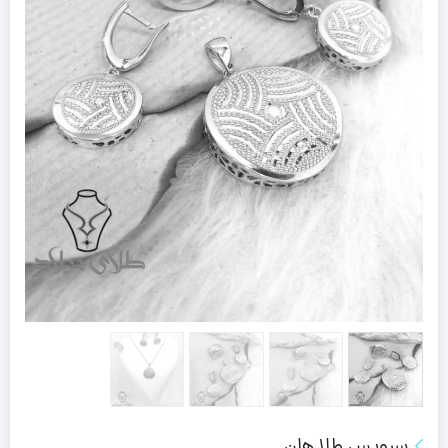
سرویس طلا هلن