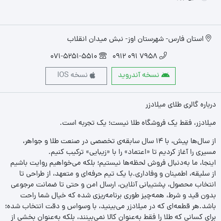
استان فارس- شهرستان اوز- نبش میدان انقلاب
071-5251-5510
7958 091 0912
نسخه آندروید
نسخه IOS
درباره گالری طلای میلادزر
میلادزر، فقط یک فروشگاه طلا نیست؛ یک تجربه‌ است.
از سال‌ها پیش، با ۱۴ سال سابقه‌ی تخصصی در صنعت طلا و جواهر،
مسیری را آغاز کردیم تا «اعتماد» را با «زیبایی» ترکیب کنیم.
اینجا، ما به‌دنبال فروش لحظه‌ها نیستیم؛ بلکه می‌خواهیم روایت باشیم
از سلیقه، اطمینان و وفاداری.با یک تیم حرفه‌ای و متعهد، از طراحی تا
انتخاب محصول، پشتیبانی آنلاین، ارسال امن و حتی تا ضمانت مرجوعی
بدون قید و شرط، همه‌چیز طوری برنامه‌ریزی شده که خیال شما راحت
باشد.هر قطعه‌ای که در میلادزر می‌بینید، با وسواس و دقت انتخاب شده؛
برای کسانی که طلا را فقط به‌عنوان کالا نمی‌بینند، بلکه به‌عنوان بخشی از