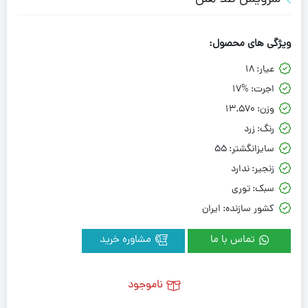
ویژگی های محصول:
عیار:
18
اجرت:
17%
وزن:
13.570
رنگ:
زرد
سایزانگشتر:
55
زنجیر:
ندارد
سبک:
توری
کشور سازنده:
ایران
تماس با ما
مشاوره خرید
ناموجود