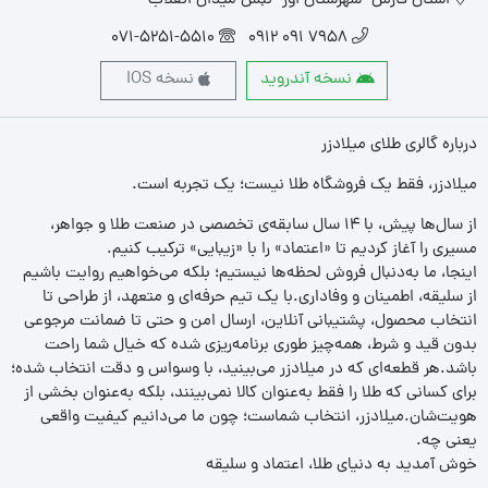
استان فارس- شهرستان اوز- نبش میدان انقلاب
071-5251-5510
7958 091 0912
نسخه آندروید
نسخه IOS
درباره گالری طلای میلادزر
میلادزر، فقط یک فروشگاه طلا نیست؛ یک تجربه‌ است.
از سال‌ها پیش، با ۱۴ سال سابقه‌ی تخصصی در صنعت طلا و جواهر،
مسیری را آغاز کردیم تا «اعتماد» را با «زیبایی» ترکیب کنیم.
اینجا، ما به‌دنبال فروش لحظه‌ها نیستیم؛ بلکه می‌خواهیم روایت باشیم
از سلیقه، اطمینان و وفاداری.با یک تیم حرفه‌ای و متعهد، از طراحی تا
انتخاب محصول، پشتیبانی آنلاین، ارسال امن و حتی تا ضمانت مرجوعی
بدون قید و شرط، همه‌چیز طوری برنامه‌ریزی شده که خیال شما راحت
باشد.هر قطعه‌ای که در میلادزر می‌بینید، با وسواس و دقت انتخاب شده؛
برای کسانی که طلا را فقط به‌عنوان کالا نمی‌بینند، بلکه به‌عنوان بخشی از
هویت‌شان.میلادزر، انتخاب شماست؛ چون ما می‌دانیم کیفیت واقعی
یعنی چه.
خوش آمدید به دنیای طلا، اعتماد و سلیقه