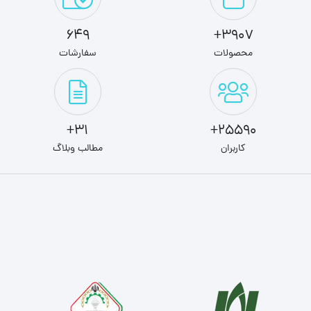
649
3907+
محصولات
سفارشات
31+
25590+
کاربران
مطالب وبلاگ