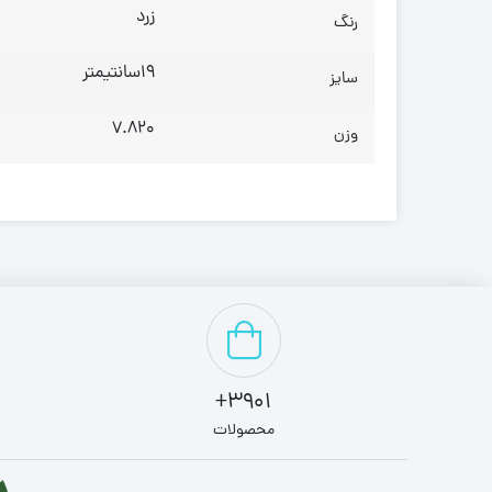
زرد
رنگ
19سانتیمتر
سایز
7.820
وزن
3901+
محصولات