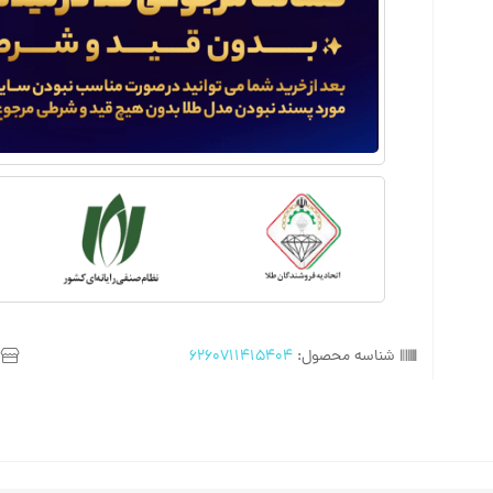
شناسه محصول:
6260711415404