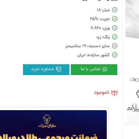
عیار:
18
اجرت:
25%
وزن:
7.820
رنگ:
زرد
سایز دستبند:
19 سانتیمتر
کشور سازنده:
ایران
تماس با ما
مشاوره خرید
ناموجود