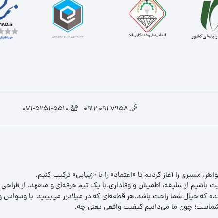
071-5251-5510
7958 091 0912
یت باشیم از سلیقه، اطمینان و وفاداری.با یک تیم حرفه‌ای و متعهد، از طراحی
 که خیال شما راحت باشد.هر قطعه‌ای که در میلادزر می‌بینید، با وسواس و د
ب شماست؛ چون ما می‌دانیم کیفیت واقعی یعنی چه.