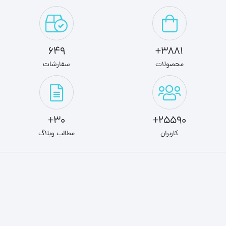
649
3881+
محصولات
سفارشات
30+
25590+
کاربران
مطالب وبلاگ