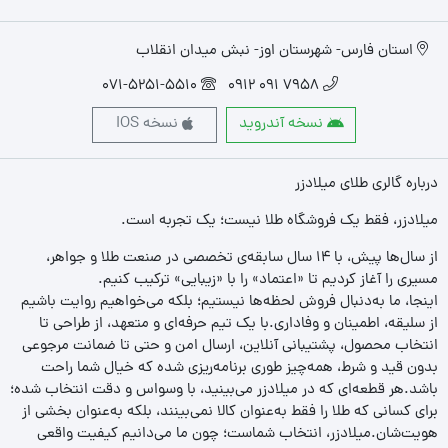
استان فارس- شهرستان اوز- نبش میدان انقلاب
071-5251-5510
7958 091 0912
نسخه آندروید
نسخه IOS
درباره گالری طلای میلادزر
میلادزر، فقط یک فروشگاه طلا نیست؛ یک تجربه‌ است.
از سال‌ها پیش، با ۱۴ سال سابقه‌ی تخصصی در صنعت طلا و جواهر،
مسیری را آغاز کردیم تا «اعتماد» را با «زیبایی» ترکیب کنیم.
اینجا، ما به‌دنبال فروش لحظه‌ها نیستیم؛ بلکه می‌خواهیم روایت باشیم
از سلیقه، اطمینان و وفاداری.با یک تیم حرفه‌ای و متعهد، از طراحی تا
انتخاب محصول، پشتیبانی آنلاین، ارسال امن و حتی تا ضمانت مرجوعی
بدون قید و شرط، همه‌چیز طوری برنامه‌ریزی شده که خیال شما راحت
باشد.هر قطعه‌ای که در میلادزر می‌بینید، با وسواس و دقت انتخاب شده؛
برای کسانی که طلا را فقط به‌عنوان کالا نمی‌بینند، بلکه به‌عنوان بخشی از
هویت‌شان.میلادزر، انتخاب شماست؛ چون ما می‌دانیم کیفیت واقعی