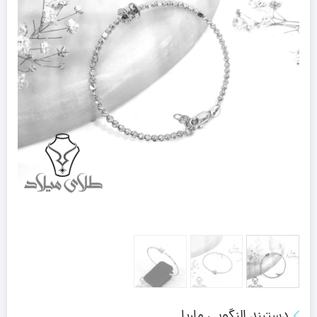
دستبند النگویی ماریا