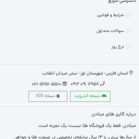
دسترسی سریع
شرایط و قوانین
سوالات متداول
نرخ روز
استان فارس- شهرستان اوز- نبش میدان انقلاب
071-5251-5510
7958 091 0912
نسخه آندروید
نسخه IOS
درباره گالری طلای میلادزر
میلادزر، فقط یک فروشگاه طلا نیست؛ یک تجربه‌ است.
از سال‌ها پیش، با ۱۴ سال سابقه‌ی تخصصی در صنعت طلا و جواهر،