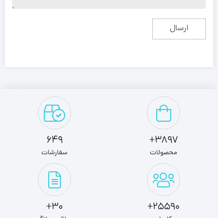
649
3897+
محصولات
سفارشات
30+
25590+