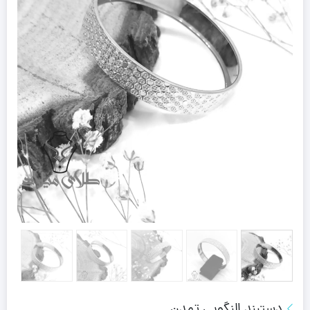
دستبند النگویی تمدن