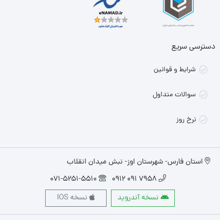
دسترسی سریع
شرایط و قوانین
سوالات متداول
نرخ روز
استان فارس- شهرستان اوز- نبش میدان انقلاب
071-5251-5510
7958 091 0912
نسخه آندروید
نسخه IOS