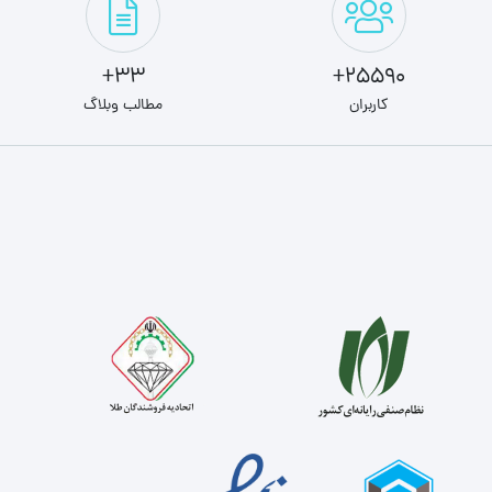
33+
25590+
کاربران
مطالب وبلاگ