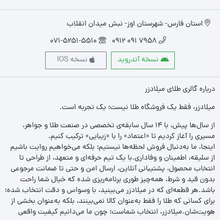
استان فارس- شهرستان اوز- نبش میدان انقلاب
071-5251-5510
7958 091 0912
نسخه آندروید
نسخه IOS
درباره گالری طلای میلادزر
میلادزر، فقط یک فروشگاه طلا نیست؛ یک تجربه‌ است.
از سال‌ها پیش، با ۱۴ سال سابقه‌ی تخصصی در صنعت طلا و جواهر،
مسیری را آغاز کردیم تا «اعتماد» را با «زیبایی» ترکیب کنیم.
اینجا، ما به‌دنبال فروش لحظه‌ها نیستیم؛ بلکه می‌خواهیم روایت باشیم
از سلیقه، اطمینان و وفاداری.با یک تیم حرفه‌ای و متعهد، از طراحی تا
انتخاب محصول، پشتیبانی آنلاین، ارسال امن و حتی تا ضمانت مرجوعی
بدون قید و شرط، همه‌چیز طوری برنامه‌ریزی شده که خیال شما راحت
باشد.هر قطعه‌ای که در میلادزر می‌بینید، با وسواس و دقت انتخاب شده؛
برای کسانی که طلا را فقط به‌عنوان کالا نمی‌بینند، بلکه به‌عنوان بخشی از
هویت‌شان.میلادزر، انتخاب شماست؛ چون ما می‌دانیم کیفیت واقعی