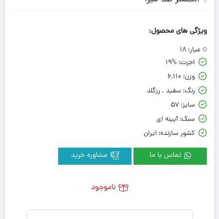
ویژگی های محصول:
عیار:
18
اجرت:
19%
وزن:
6.110
رنگ:
سفید , رزگلد
سایز:
57
سبک:
آیینه ای
کشور سازنده:
ایران
تماس با ما
مشاوره خرید
ناموجود