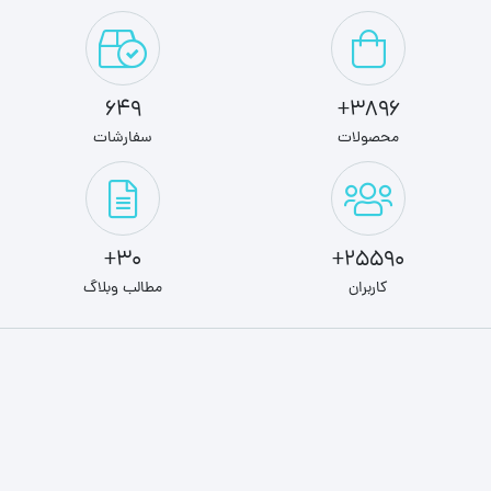
649
3896+
محصولات
سفارشات
30+
25590+
کاربران
مطالب وبلاگ