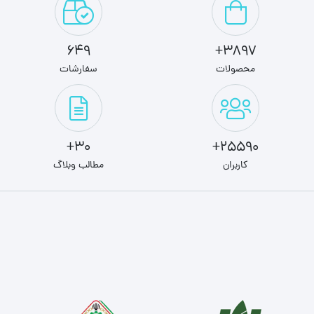
649
3897+
محصولات
سفارشات
30+
25590+
کاربران
مطالب وبلاگ