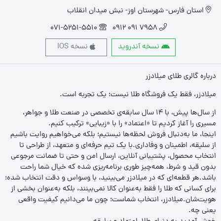
استان فارس- شهرستان اوز- نبش میدان انقلاب
071-5251-5510
7958 091 0912
نسخه آندروید
نسخه IOS
درباره گالری طلای میلادزر
میلادزر، فقط یک فروشگاه طلا نیست؛ یک تجربه‌ است.
از سال‌ها پیش، با ۱۴ سال سابقه‌ی تخصصی در صنعت طلا و جواهر،
مسیری را آغاز کردیم تا «اعتماد» را با «زیبایی» ترکیب کنیم.
اینجا، ما به‌دنبال فروش لحظه‌ها نیستیم؛ بلکه می‌خواهیم روایت باشیم
از سلیقه، اطمینان و وفاداری.با یک تیم حرفه‌ای و متعهد، از طراحی تا
انتخاب محصول، پشتیبانی آنلاین، ارسال امن و حتی تا ضمانت مرجوعی
بدون قید و شرط، همه‌چیز طوری برنامه‌ریزی شده که خیال شما راحت
باشد.هر قطعه‌ای که در میلادزر می‌بینید، با وسواس و دقت انتخاب شده؛
برای کسانی که طلا را فقط به‌عنوان کالا نمی‌بینند، بلکه به‌عنوان بخشی از
هویت‌شان.میلادزر، انتخاب شماست؛ چون ما می‌دانیم کیفیت واقعی
یعنی چه.