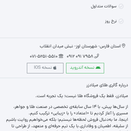
سوالات متداول
نرخ روز
استان فارس- شهرستان اوز- نبش میدان انقلاب
071-5251-5510
7958 091 0912
نسخه آندروید
نسخه IOS
درباره گالری طلای میلادزر
میلادزر، فقط یک فروشگاه طلا نیست؛ یک تجربه‌ است.
از سال‌ها پیش، با ۱۴ سال سابقه‌ی تخصصی در صنعت طلا و جواهر،
مسیری را آغاز کردیم تا «اعتماد» را با «زیبایی» ترکیب کنیم.
اینجا، ما به‌دنبال فروش لحظه‌ها نیستیم؛ بلکه می‌خواهیم روایت باشیم
از سلیقه، اطمینان و وفاداری.با یک تیم حرفه‌ای و متعهد، از طراحی تا