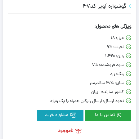
گوشواره آویز کد47
ویژگی های محصول:
عیار:
18
اجرت:
9%
وزن:
1.420
سود فروشنده:
7%
رنگ:
زرد
سایز:
3/5 سانتیمتر
کشور سازنده:
ایران
نحوه ارسال:
ارسال رایگان همراه با پک ویژه
تماس با ما
مشاوره خرید
ناموجود