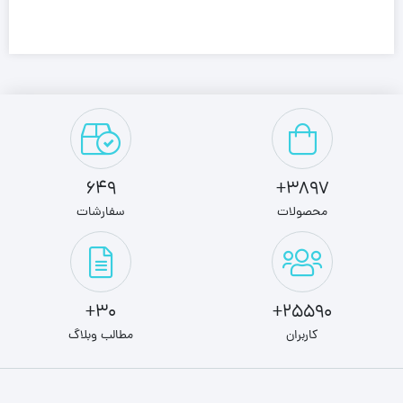
649
3897+
محصولات
سفارشات
30+
25590+
کاربران
مطالب وبلاگ