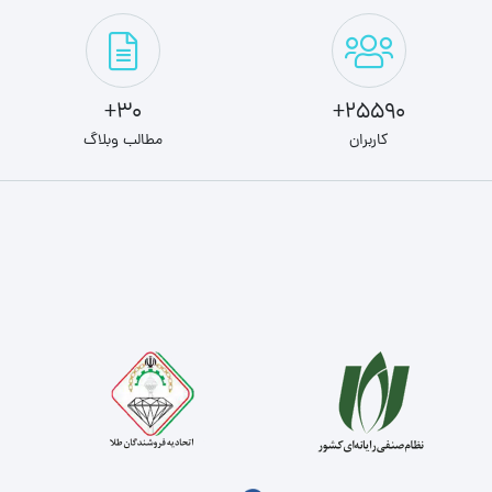
30+
25590+
کاربران
مطالب وبلاگ