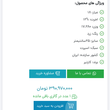
ویژگی های محصول:
عیار:
18
اجرت:
12%
وزن:
17.280
رنگ:
زرد
سایز:
25سانتیمتر
سبک:
اسپرت
کشور سازنده:
ایران
برند:
کارتیر
تماس با ما
مشاوره خرید
390,970,000
تومان
1 عدد در گالری باقی مانده
افزودن به سبد خرید