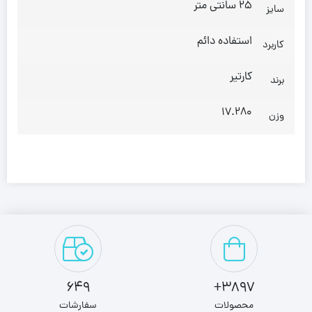
25 سانتی متر
سایز
استفاده دائم
کاربرد
کارتیر
برند
17.280
وزن
649
3897+
محصولات
سفارشات