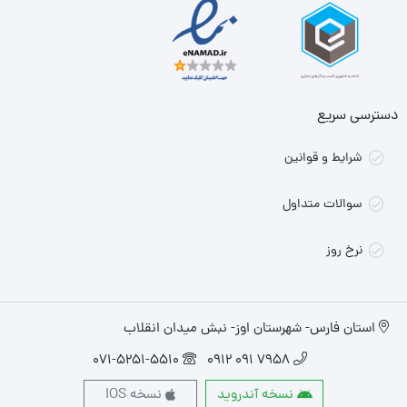
دسترسی سریع
شرایط و قوانین
سوالات متداول
نرخ روز
استان فارس- شهرستان اوز- نبش میدان انقلاب
071-5251-5510
7958 091 0912
نسخه آندروید
نسخه IOS