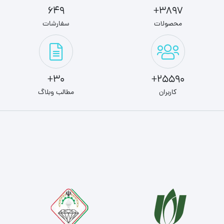
649
3897+
محصولات
سفارشات
30+
25590+
کاربران
مطالب وبلاگ