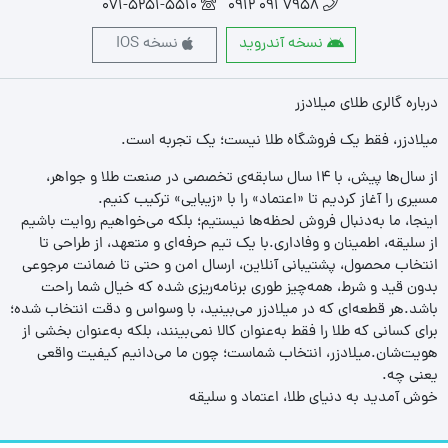
071-5251-5510
7958 091 0912
نسخه آندروید
نسخه IOS
درباره گالری طلای میلادزر
میلادزر، فقط یک فروشگاه طلا نیست؛ یک تجربه‌ است.
از سال‌ها پیش، با ۱۴ سال سابقه‌ی تخصصی در صنعت طلا و جواهر،
مسیری را آغاز کردیم تا «اعتماد» را با «زیبایی» ترکیب کنیم.
اینجا، ما به‌دنبال فروش لحظه‌ها نیستیم؛ بلکه می‌خواهیم روایت باشیم
از سلیقه، اطمینان و وفاداری.با یک تیم حرفه‌ای و متعهد، از طراحی تا
انتخاب محصول، پشتیبانی آنلاین، ارسال امن و حتی تا ضمانت مرجوعی
بدون قید و شرط، همه‌چیز طوری برنامه‌ریزی شده که خیال شما راحت
باشد.هر قطعه‌ای که در میلادزر می‌بینید، با وسواس و دقت انتخاب شده؛
برای کسانی که طلا را فقط به‌عنوان کالا نمی‌بینند، بلکه به‌عنوان بخشی از
هویت‌شان.میلادزر، انتخاب شماست؛ چون ما می‌دانیم کیفیت واقعی
یعنی چه.
خوش آمدید به دنیای طلا، اعتماد و سلیقه