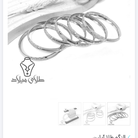
النگو طلا آیلین