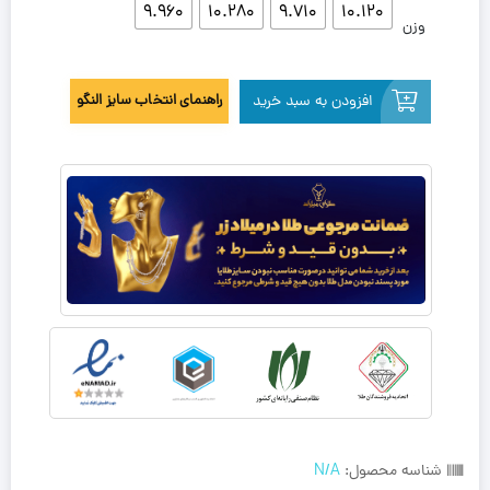
9.960
10.280
9.710
10.120
وزن
افزودن به سبد خرید
راهنمای انتخاب سایز النگو
شناسه محصول:
N/A