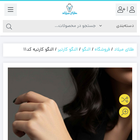
|
طلای میلاد
/
فروشگاه
/
النگو
/
النگو کارتیر
/
النگو کارتیه کد11