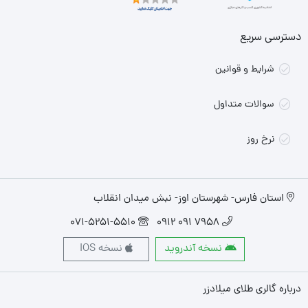
دسترسی سریع
شرایط و قوانین
سوالات متداول
نرخ روز
استان فارس- شهرستان اوز- نبش میدان انقلاب
071-5251-5510
7958 091 0912
نسخه آندروید
نسخه IOS
درباره گالری طلای میلادزر