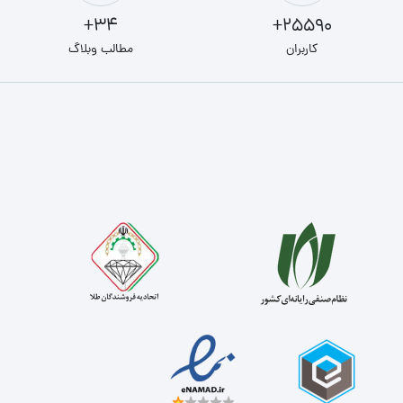
34+
25590+
کاربران
مطالب وبلاگ