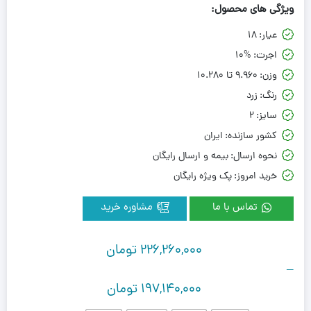
ویژگی های محصول:
عیار:
18
اجرت:
10%
وزن:
9.960 تا 10.280
رنگ:
زرد
سایز:
2
کشور سازنده:
ایران
نحوه ارسال:
بیمه و ارسال رایگان
خرید امروز:
پک ویژه رایگان
تماس با ما
مشاوره خرید
226,260,000
تومان
–
197,140,000
تومان