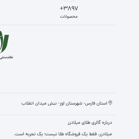
1,160
3897+
محصولات
1,170
1,240
1,340
1,360
1,400
1,420
1,430
1,450
1,480
استان فارس- شهرستان اوز- نبش میدان انقلاب
1,570
درباره گالری طلای میلادزر
1,590
1,620
میلادزر، فقط یک فروشگاه طلا نیست؛ یک تجربه‌ است.