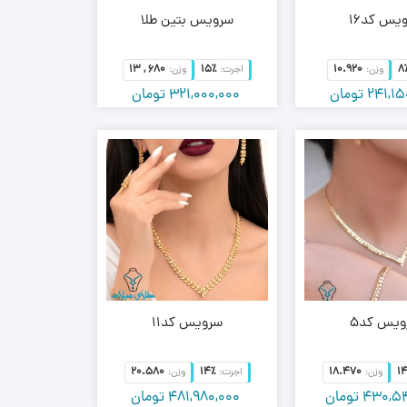
یس کد16
سرویس بتین طلا
13 , 680
15٪
10.920
8
وزن:
اجرت:
وزن:
241,15
تومان
321,000,000
تومان
یس کد5
سرویس کد11
20.580
14٪
18.470
1
وزن:
اجرت:
وزن:
430,54
تومان
481,980,000
تومان