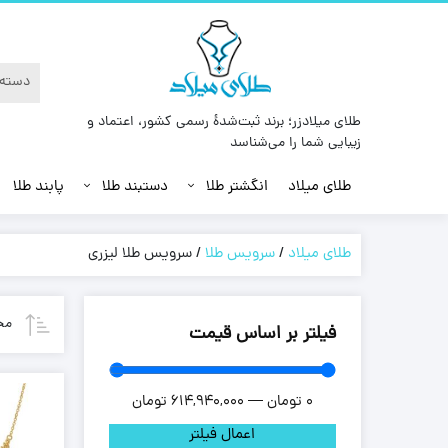
طلای میلادزر؛ برند ثبت‌شدهٔ رسمی کشور، اعتماد و
زیبایی شما را می‌شناسد
طلای میلاد
انگشتر طلا
دستبند طلا
پابند طلا
طلای میلاد
/
سرویس طلا
/
سرویس طلا لیزری
مح
فیلتر بر اساس قیمت
0
تومان
—
614,940,000
تومان
اعمال فیلتر