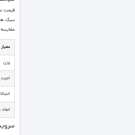
0.790
0.800
سبک همیش
0.810
مقایسه ک
0.820
0.830
معیار
0.840
0.850
وزن
0.860
اجرت
0.870
0.880
اتصالا
0.890
ابعاد 
0.900
0.910
سرویس
0.920