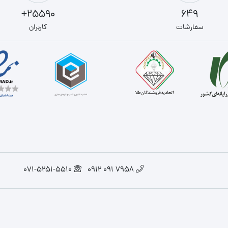
25590+
649
سفارشات
کاربران
071-5251-5510
7958 091 0912