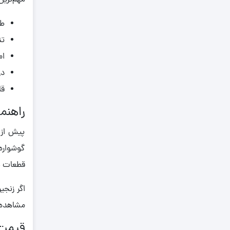
مهم‌ترین
0.670
0.680
طر
0.690
تن
0.700
ام
در
0.71
قا
0.710
0.720
راهنم
0.730
پیش از 
0.740
گوشواره‌
0.750
قطعات بز
0.760
اگر زنج
0.770
مشاهده 
0.780
قیمت 