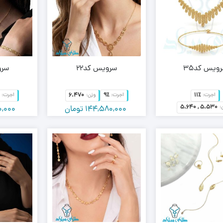
ویس کد35
سرویس کد22
سرو
6.470
9٪
11٪
اجرت:
اجرت:
وزن:
اجرت:
5.640 , 5.530
:
144,580,000
تومان
0,000
127,870,
تومان
125,380,
تومان