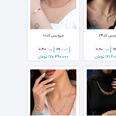
یس کد24
سرویس کد10
7.410
12٪
7.210
9٪
وزن:
اجرت:
وزن:
161,20
تومان
170,490,000
تومان