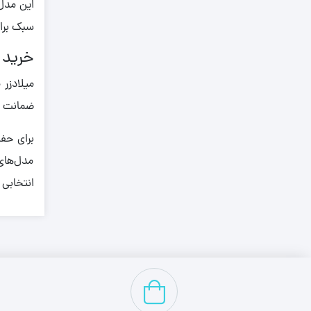
این مدل
0.930
سبک برای
0.940
خرید 
0.950
میلادزر
0.960
ضمانت بی
0.970
0.980
برای حفظ
مدل‌های
0.990
انتخابی 
1,000
1,050
1,060
1,080
1,100
1,140