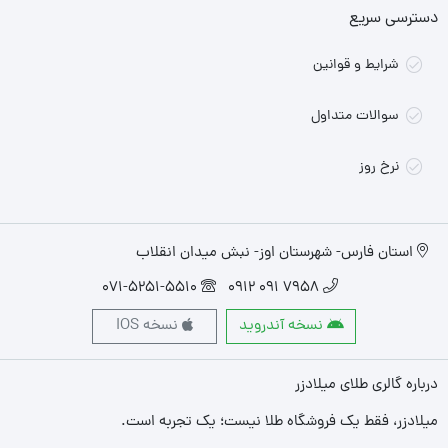
دسترسی سریع
شرایط و قوانین
سوالات متداول
نرخ روز
استان فارس- شهرستان اوز- نبش میدان انقلاب
071-5251-5510
7958 091 0912
نسخه آندروید
نسخه IOS
درباره گالری طلای میلادزر
میلادزر، فقط یک فروشگاه طلا نیست؛ یک تجربه‌ است.