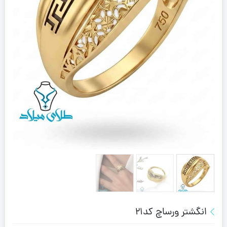
انگشتر ورساچ کد21