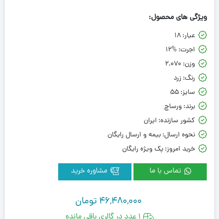
ویژگی های محصول:
عیار:
18
اجرت:
12%
وزن:
2.070
رنگ:
زرد
سایز:
55
برند:
ورساچ
کشور سازنده:
ایران
نحوه ارسال:
بیمه و ارسال رایگان
خرید امروز:
پک ویژه رایگان
تماس با ما
مشاوره خرید
46,480,000
تومان
1 عدد در گالری باقی مانده