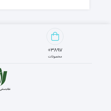
3897+
محصولات