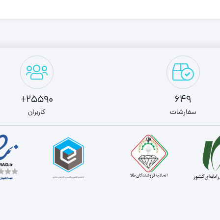
25590+
649
سفارشات
کاربران