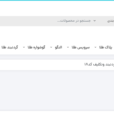
پلاک طلا
سرویس طلا
النگو
گوشواره طلا
گردنبند طلا
دنبند ونکلیف کد18