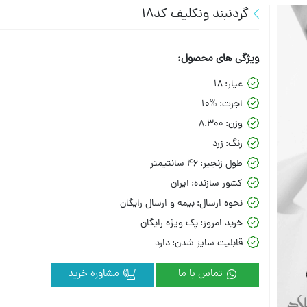
گردنبند ونکلیف کد18
ویژگی های محصول:
عیار:
18
اجرت:
10%
وزن:
8.300
رنگ:
زرد
طول زنجیر:
46 سانتیمتر
کشور سازنده:
ایران
نحوه ارسال:
بیمه و ارسال رایگان
خرید امروز:
پک ویژه رایگان
قابلیت سایز شدن:
دارد
تماس با ما
مشاوره خرید