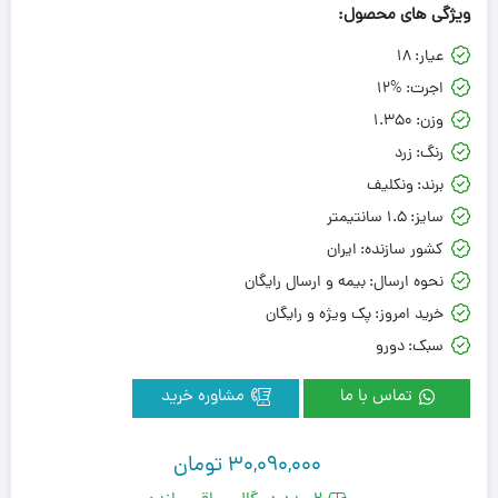
ویژگی های محصول:
عیار:
18
اجرت:
12%
وزن:
1.350
رنگ:
زرد
برند:
ونکلیف
سایز:
1.5 سانتیمتر
کشور سازنده:
ایران
نحوه ارسال:
بیمه و ارسال رایگان
خرید امروز:
پک ویژه و رایگان
سبک:
دورو
تماس با ما
مشاوره خرید
30,090,000
تومان