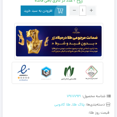
2 عدد در گالری باقی مانده
افزودن به سبد خرید
شناسه محصول:
79177921
دسته‌بندی‌ها:
پلاک طلا
,
طلا کادویی
قیمت روز طلا: