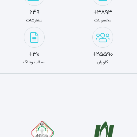
649
3893+
محصولات
سفارشات
30+
25590+
کاربران
مطالب وبلاگ