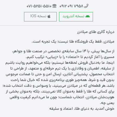
071-5251-5510
7958 091 0912
نسخه آندروید
نسخه IOS
درباره گالری طلای میلادزر
میلادزر، فقط یک فروشگاه طلا نیست؛ یک تجربه‌ است.
از سال‌ها پیش، با ۱۴ سال سابقه‌ی تخصصی در صنعت طلا و جواهر،
مسیری را آغاز کردیم تا «اعتماد» را با «زیبایی» ترکیب کنیم.
اینجا، ما به‌دنبال فروش لحظه‌ها نیستیم؛ بلکه می‌خواهیم روایت باشیم
از سلیقه، اطمینان و وفاداری.با یک تیم حرفه‌ای و متعهد، از طراحی تا
انتخاب محصول، پشتیبانی آنلاین، ارسال امن و حتی تا ضمانت مرجوعی
بدون قید و شرط، همه‌چیز طوری برنامه‌ریزی شده که خیال شما راحت
باشد.هر قطعه‌ای که در میلادزر می‌بینید، با وسواس و دقت انتخاب شده؛
برای کسانی که طلا را فقط به‌عنوان کالا نمی‌بینند، بلکه به‌عنوان بخشی از
هویت‌شان.میلادزر، انتخاب شماست؛ چون ما می‌دانیم کیفیت واقعی
یعنی چه.
خوش آمدید به دنیای طلا، اعتماد و سلیقه