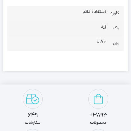
استفاده دائم
کاربرد
زرد
رنگ
1.170
وزن
649
3893+
محصولات
سفارشات