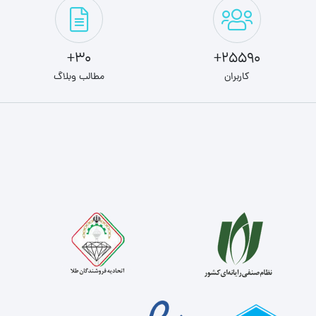
30+
25590+
کاربران
مطالب وبلاگ