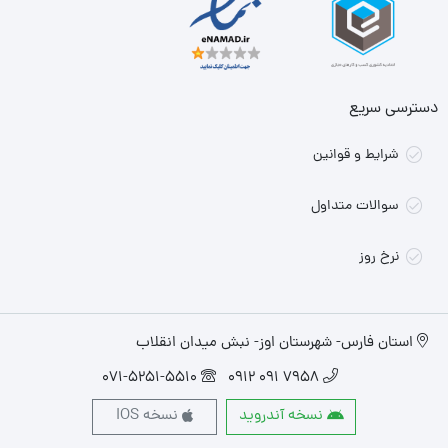
دسترسی سریع
شرایط و قوانین
سوالات متداول
نرخ روز
استان فارس- شهرستان اوز- نبش میدان انقلاب
071-5251-5510
7958 091 0912
نسخه آندروید
نسخه IOS