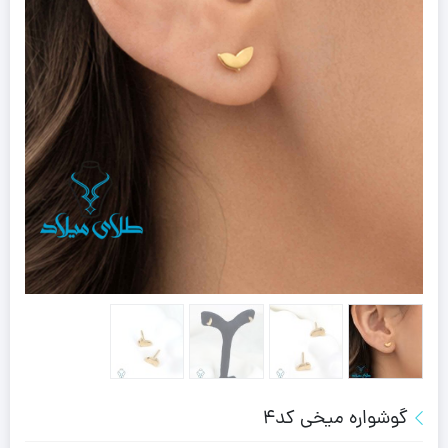
گوشواره میخی کد4