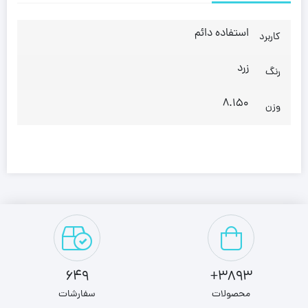
استفاده دائم
کاربرد
زرد
رنگ
8.150
وزن
649
3893+
محصولات
سفارشات