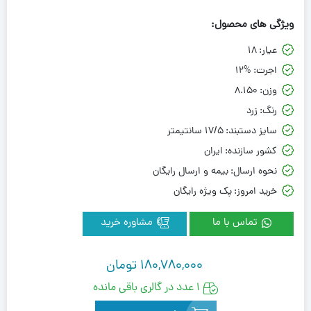
ویژگی های محصول:
عیار:
18
اجرت:
12%
وزن:
8.150
رنگ:
زرد
سایز دستبند:
17/5 سانتیمتر
کشور سازنده:
ایران
نحوه ارسال:
بیمه و ارسال رایگان
خرید امروز:
پک ویژه رایگان
تماس با ما
مشاوره خرید
180,780,000
تومان
1 عدد در گالری باقی مانده