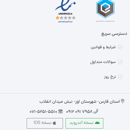
دسترسی سریع
شرایط و قوانین
سوالات متداول
نرخ روز
استان فارس- شهرستان اوز- نبش میدان انقلاب
071-5251-5510
7958 091 0912
نسخه آندروید
نسخه IOS