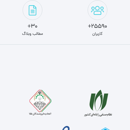
30+
25590+
کاربران
مطالب وبلاگ