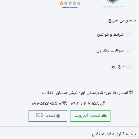
دسترسی سریع
شرایط و قوانین
سوالات متداول
نرخ روز
استان فارس- شهرستان اوز- نبش میدان انقلاب
071-5251-5510
7958 091 0912
نسخه آندروید
نسخه IOS
درباره گالری طلای میلادزر