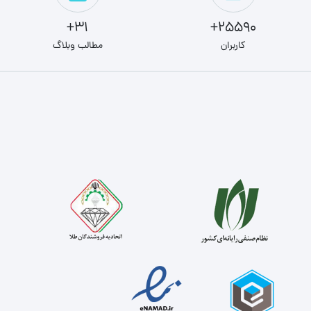
31+
25590+
کاربران
مطالب وبلاگ