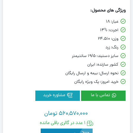
ویژگی های محصول:
عیار:
18
اجرت:
14%
وزن:
24.510
رنگ:
زرد
سایز دستبند:
19/5 سانتیمتر
کشور سازنده:
ایران
نحوه ارسال:
بیمه و ارسال رایگان
خرید امروز:
پک ویژه رایگان
تماس با ما
مشاوره خرید
560,570,000
تومان
1 عدد در گالری باقی مانده