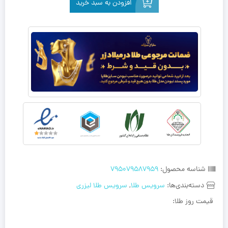
افزودن به سبد خرید
شناسه محصول:
795079587959
دسته‌بندی‌ها:
سرویس طلا
,
سرویس طلا لیزری
قیمت روز طلا: