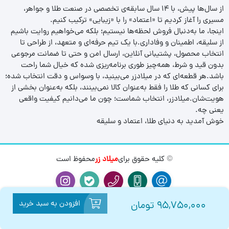
از سال‌ها پیش، با ۱۴ سال سابقه‌ی تخصصی در صنعت طلا و جواهر،
مسیری را آغاز کردیم تا «اعتماد» را با «زیبایی» ترکیب کنیم.
اینجا، ما به‌دنبال فروش لحظه‌ها نیستیم؛ بلکه می‌خواهیم روایت باشیم
از سلیقه، اطمینان و وفاداری.با یک تیم حرفه‌ای و متعهد، از طراحی تا
انتخاب محصول، پشتیبانی آنلاین، ارسال امن و حتی تا ضمانت مرجوعی
بدون قید و شرط، همه‌چیز طوری برنامه‌ریزی شده که خیال شما راحت
باشد.هر قطعه‌ای که در میلادزر می‌بینید، با وسواس و دقت انتخاب شده؛
برای کسانی که طلا را فقط به‌عنوان کالا نمی‌بینند، بلکه به‌عنوان بخشی از
هویت‌شان.میلادزر، انتخاب شماست؛ چون ما می‌دانیم کیفیت واقعی
یعنی چه.
خوش آمدید به دنیای طلا، اعتماد و سلیقه
© کلیه حقوق برای
میلاد زر
محفوظ است
افزودن به سبد خرید
95,750,000
تومان
0
0
بازگشت
صفحه اصلی
مقایسه
سبد خرید