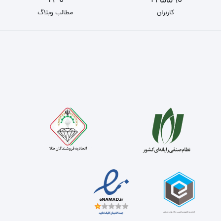
30+
25590+
کاربران
مطالب وبلاگ