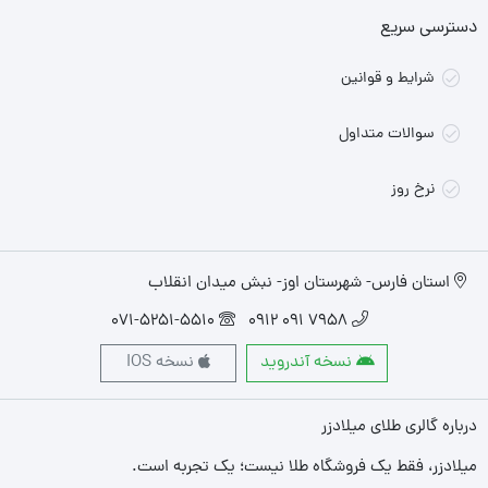
دسترسی سریع
شرایط و قوانین
سوالات متداول
نرخ روز
استان فارس- شهرستان اوز- نبش میدان انقلاب
071-5251-5510
7958 091 0912
نسخه آندروید
نسخه IOS
درباره گالری طلای میلادزر
میلادزر، فقط یک فروشگاه طلا نیست؛ یک تجربه‌ است.