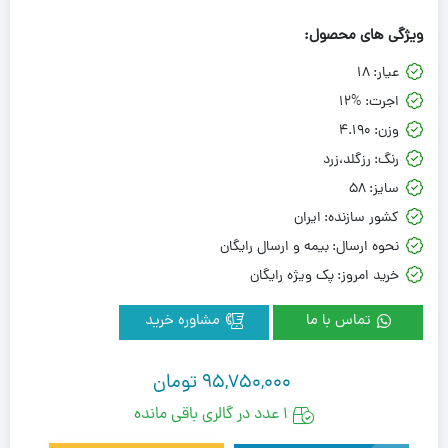
ویژگی های محصول:
عیار:
18
اجرت:
12%
وزن:
4.190
رنگ:
رزگلد،زرد
سایز:
58
کشور سازنده:
ایران
نحوه ارسال:
بیمه و ارسال رایگان
خرید امروز:
پک ویژه رایگان
تماس با ما
مشاوره خرید
95,750,000
تومان
1 عدد در گالری باقی مانده