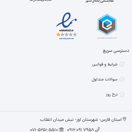
دسترسی سریع
شرایط و قوانین
سوالات متداول
نرخ روز
استان فارس- شهرستان اوز- نبش میدان انقلاب
071-5251-5510
7958 091 0912