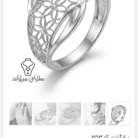
انگشتر کد253