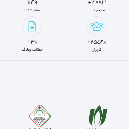
649
3893+
محصولات
سفارشات
30+
25590+
کاربران
مطالب وبلاگ