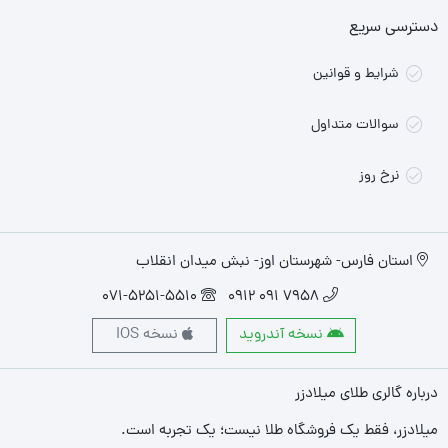
دسترسی سریع
شرایط و قوانین
سوالات متداول
نرخ روز
استان فارس- شهرستان اوز- نبش میدان انقلاب
071-5251-5510
7958 091 0912
نسخه آندروید
نسخه IOS
درباره گالری طلای میلادزر
میلادزر، فقط یک فروشگاه طلا نیست؛ یک تجربه‌ است.