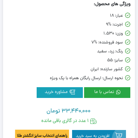
ویژگی های محصول:
عیار:
18
اجرت:
9%
وزن:
1.530
سود فروشنده:
7%
رنگ:
زرد، سفید
سایز:
55
کشور سازنده:
ایران
نحوه ارسال:
ارسال رایگان همراه با پک ویژه
تماس با ما
مشاوره خرید
33,440,000
تومان
1 عدد در گالری باقی مانده
افزودن به سبد خرید
راهنمای انتخاب سایز انگشتر طلا