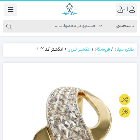
|
طلای میلاد
/
فروشگاه
/
انگشتر لیزری
/
انگشتر کد249