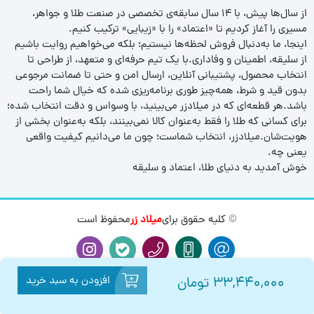
از سال‌ها پیش، با ۱۴ سال سابقه‌ی تخصصی در صنعت طلا و جواهر،
مسیری را آغاز کردیم تا «اعتماد» را با «زیبایی» ترکیب کنیم.
اینجا، ما به‌دنبال فروش لحظه‌ها نیستیم؛ بلکه می‌خواهیم روایت باشیم
از سلیقه، اطمینان و وفاداری.با یک تیم حرفه‌ای و متعهد، از طراحی تا
انتخاب محصول، پشتیبانی آنلاین، ارسال امن و حتی تا ضمانت مرجوعی
بدون قید و شرط، همه‌چیز طوری برنامه‌ریزی شده که خیال شما راحت
باشد.هر قطعه‌ای که در میلادزر می‌بینید، با وسواس و دقت انتخاب شده؛
برای کسانی که طلا را فقط به‌عنوان کالا نمی‌بینند، بلکه به‌عنوان بخشی از
هویت‌شان.میلادزر، انتخاب شماست؛ چون ما می‌دانیم کیفیت واقعی
یعنی چه.
خوش آمدید به دنیای طلا، اعتماد و سلیقه
© کلیه حقوق برای
میلاد زر
محفوظ است
افزودن به سبد خرید
33,440,000
تومان
0
0
بازگشت
صفحه اصلی
مقایسه
سبد خرید