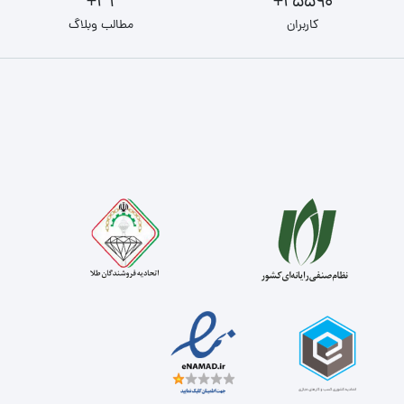
31+
25590+
کاربران
مطالب وبلاگ