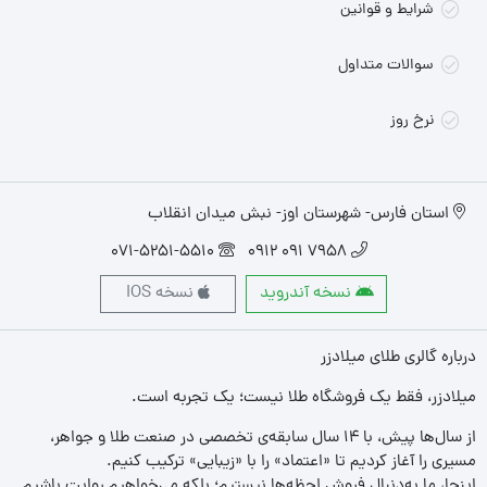
شرایط و قوانین
سوالات متداول
نرخ روز
استان فارس- شهرستان اوز- نبش میدان انقلاب
071-5251-5510
7958 091 0912
نسخه آندروید
نسخه IOS
درباره گالری طلای میلادزر
میلادزر، فقط یک فروشگاه طلا نیست؛ یک تجربه‌ است.
از سال‌ها پیش، با ۱۴ سال سابقه‌ی تخصصی در صنعت طلا و جواهر،
مسیری را آغاز کردیم تا «اعتماد» را با «زیبایی» ترکیب کنیم.
اینجا، ما به‌دنبال فروش لحظه‌ها نیستیم؛ بلکه می‌خواهیم روایت باشیم