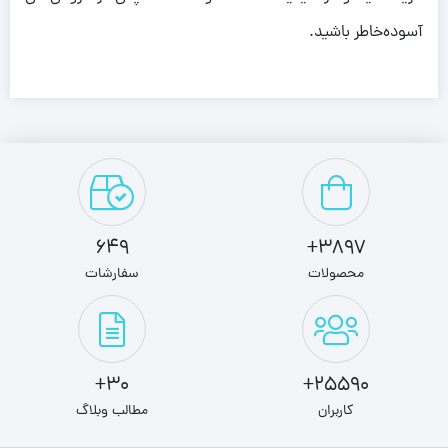
آسوده‌خاطر باشید.
649
3897+
محصولات
سفارشات
30+
25590+
کاربران
مطالب وبلاگ