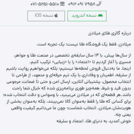
071-5251-5510
7958 091 0912
نسخه آندروید
نسخه IOS
درباره گالری طلای میلادزر
میلادزر، فقط یک فروشگاه طلا نیست؛ یک تجربه‌ است.
از سال‌ها پیش، با ۱۴ سال سابقه‌ی تخصصی در صنعت طلا و جواهر،
مسیری را آغاز کردیم تا «اعتماد» را با «زیبایی» ترکیب کنیم.
اینجا، ما به‌دنبال فروش لحظه‌ها نیستیم؛ بلکه می‌خواهیم روایت باشیم
از سلیقه، اطمینان و وفاداری.با یک تیم حرفه‌ای و متعهد، از طراحی تا
انتخاب محصول، پشتیبانی آنلاین، ارسال امن و حتی تا ضمانت مرجوعی
بدون قید و شرط، همه‌چیز طوری برنامه‌ریزی شده که خیال شما راحت
باشد.هر قطعه‌ای که در میلادزر می‌بینید، با وسواس و دقت انتخاب شده؛
برای کسانی که طلا را فقط به‌عنوان کالا نمی‌بینند، بلکه به‌عنوان بخشی از
هویت‌شان.میلادزر، انتخاب شماست؛ چون ما می‌دانیم کیفیت واقعی
یعنی چه.
خوش آمدید به دنیای طلا، اعتماد و سلیقه