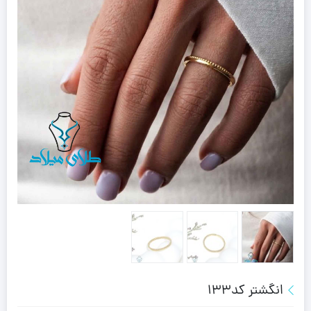
انگشتر کد133