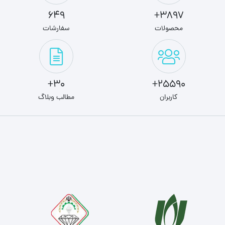
649
3897+
محصولات
سفارشات
30+
25590+
کاربران
مطالب وبلاگ