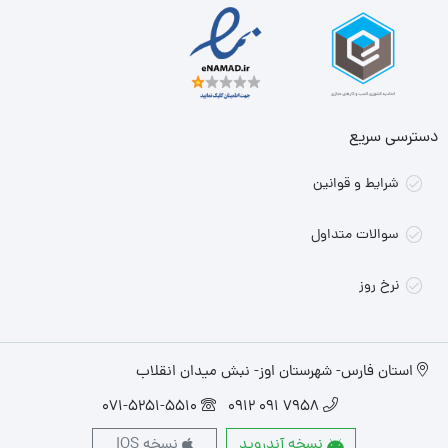
دسترسی سریع
شرایط و قوانین
سوالات متداول
نرخ روز
استان فارس- شهرستان اوز- نبش میدان انقلاب
071-5251-5510
7958 091 0912
نسخه آندروید
نسخه IOS