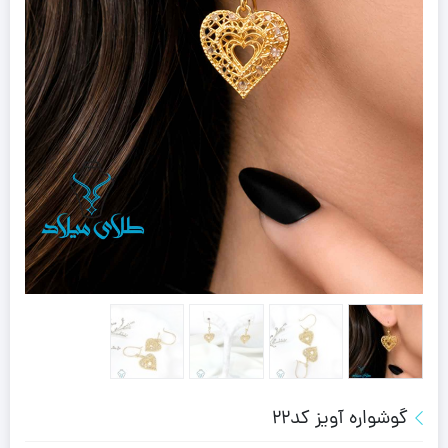
گوشواره آویز کد22