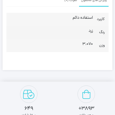
ویژگی های محصول
نظرات (0)
استفاده دائم
کاربرد
زرد
رنگ
3.070
وزن
649
3893+