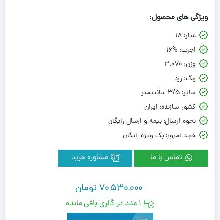
ویژگی های محصول:
عیار:
18
اجرت:
16%
وزن:
3.070
رنگ:
زرد
سایز:
3/5 سانتیمتر
کشور سازنده:
ایران
نحوه ارسال:
بیمه و ارسال رایگان
خرید امروز:
پک ویژه رایگان
تماس با ما
مشاوره خرید
70,530,000
تومان
1 عدد در گالری باقی مانده