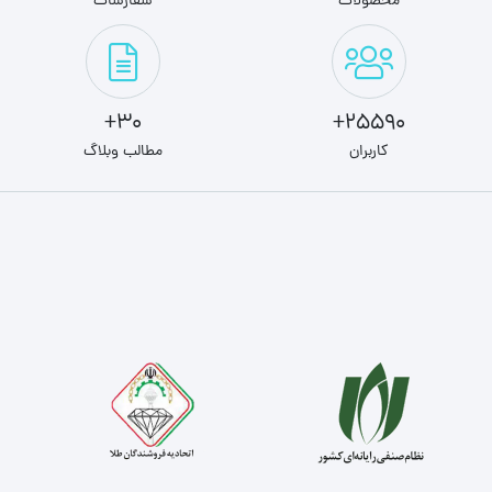
محصولات
سفارشات
30+
25590+
کاربران
مطالب وبلاگ