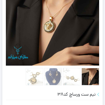
نیم ست ورساچ کد38