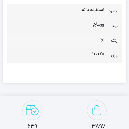
استفاده دائم
کاربرد
ورساچ
برند
زرد
رنگ
10.060
وزن
649
3897+