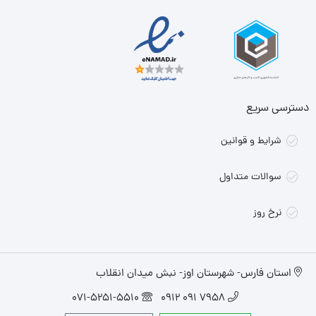
دسترسی سریع
شرایط و قوانین
سوالات متداول
نرخ روز
استان فارس- شهرستان اوز- نبش میدان انقلاب
071-5251-5510
7958 091 0912