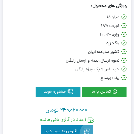
ویژگی های محصول:
عیار:
18
اجرت:
18%
وزن:
10.060
رنگ:
زرد
کشور سازنده:
ایران
نحوه ارسال:
بیمه و ارسال رایگان
خرید امروز:
پک ویژه رایگان
برند:
ورساچ
تماس با ما
مشاوره خرید
240,060,000
تومان
1 عدد در گالری باقی مانده
افزودن به سبد خرید