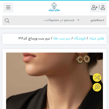
|
طلای میلاد
/
فروشگاه
/
نیم ست طلا
/
نیم ست ورساچ کد38