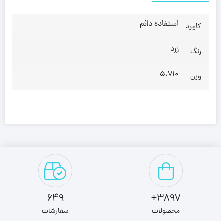
استفاده دائم
کاربرد
زرد
رنگ
5.710
وزن
649
3897+
محصولات
سفارشات