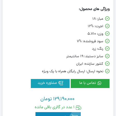
ویژگی های محصول:
عیار:
18
اجرت:
12%
وزن:
5.710
سود فروشنده:
7%
رنگ:
زرد
سایز دستبند:
19 سانتیمتر
کشور سازنده:
ایران
نحوه ارسال:
ارسال رایگان همراه با پک ویژه
تماس با ما
مشاوره خرید
129,190,000
تومان
1 عدد در گالری باقی مانده