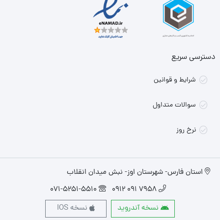
دسترسی سریع
شرایط و قوانین
سوالات متداول
نرخ روز
استان فارس- شهرستان اوز- نبش میدان انقلاب
071-5251-5510
7958 091 0912
نسخه آندروید
نسخه IOS