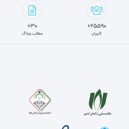
30+
25590+
کاربران
مطالب وبلاگ