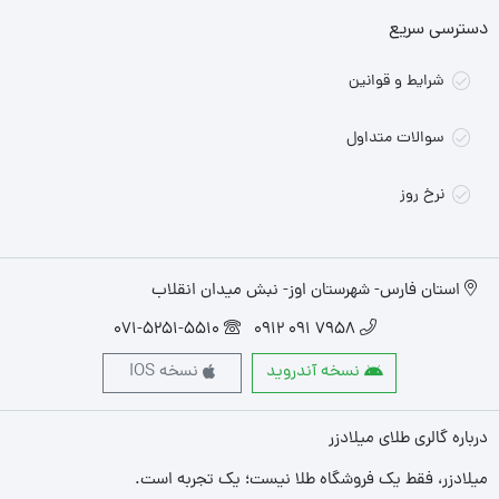
دسترسی سریع
شرایط و قوانین
سوالات متداول
نرخ روز
استان فارس- شهرستان اوز- نبش میدان انقلاب
071-5251-5510
7958 091 0912
نسخه آندروید
نسخه IOS
درباره گالری طلای میلادزر
میلادزر، فقط یک فروشگاه طلا نیست؛ یک تجربه‌ است.