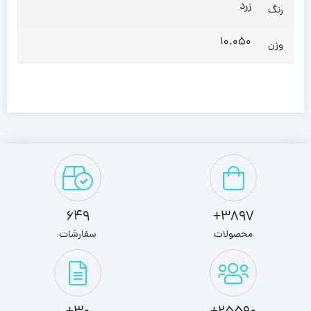
زرد
رنگ
10.050
وزن
649
3897+
محصولات
سفارشات