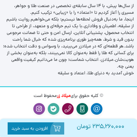
از سال‌ها پیش، با ۱۴ سال سابقه‌ی تخصصی در صنعت طلا و جواهر،
مسیری را آغاز کردیم تا «اعتماد» را با «زیبایی» ترکیب کنیم.
اینجا، ما به‌دنبال فروش لحظه‌ها نیستیم؛ بلکه می‌خواهیم روایت باشیم
از سلیقه، اطمینان و وفاداری.با یک تیم حرفه‌ای و متعهد، از طراحی تا
انتخاب محصول، پشتیبانی آنلاین، ارسال امن و حتی تا ضمانت مرجوعی
بدون قید و شرط، همه‌چیز طوری برنامه‌ریزی شده که خیال شما راحت
باشد.هر قطعه‌ای که در میلادزر می‌بینید، با وسواس و دقت انتخاب شده؛
برای کسانی که طلا را فقط به‌عنوان کالا نمی‌بینند، بلکه به‌عنوان بخشی از
هویت‌شان.میلادزر، انتخاب شماست؛ چون ما می‌دانیم کیفیت واقعی
یعنی چه.
خوش آمدید به دنیای طلا، اعتماد و سلیقه
© کلیه حقوق برای
میلاد زر
محفوظ است
235,260,000
تومان
افزودن به سبد خرید
0
0
بازگشت
صفحه اصلی
مقایسه
سبد خرید