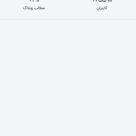
30+
25590+
کاربران
مطالب وبلاگ