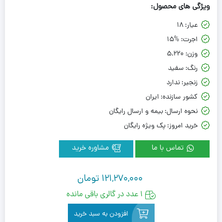
ویژگی های محصول:
عیار:
18
اجرت:
15%
وزن:
5.220
رنگ:
سفید
زنجیر:
ندارد
کشور سازنده:
ایران
نحوه ارسال:
بیمه و ارسال رایگان
خرید امروز:
پک ویژه رایگان
تماس با ما
مشاوره خرید
121,270,000
تومان
1 عدد در گالری باقی مانده
افزودن به سبد خرید