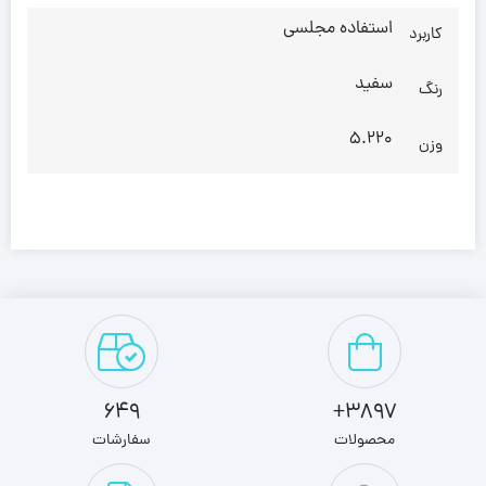
استفاده مجلسی
کاربرد
سفید
رنگ
5.220
وزن
649
3897+
محصولات
سفارشات