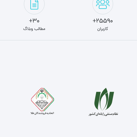
30+
25590+
کاربران
مطالب وبلاگ