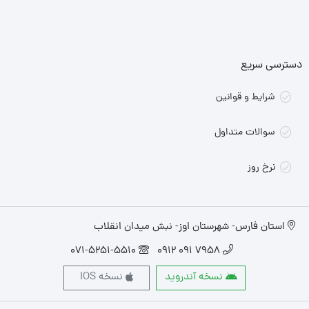
دسترسی سریع
شرایط و قوانین
سوالات متداول
نرخ روز
استان فارس- شهرستان اوز- نبش میدان انقلاب
071-5251-5510
7958 091 0912
نسخه آندروید
نسخه IOS