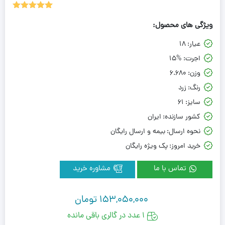
1
امتیاز
5.00
ویژگی های محصول:
از 5 امتیاز
مشتری
عیار:
18
اجرت:
15%
وزن:
6.680
رنگ:
زرد
سایز:
61
کشور سازنده:
ایران
نحوه ارسال:
بیمه و ارسال رایگان
خرید امروز:
پک ویژه رایگان
تماس با ما
مشاوره خرید
153,050,000
تومان
1 عدد در گالری باقی مانده