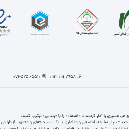
071-5251-5510
7958 091 0912
یت باشیم از سلیقه، اطمینان و وفاداری.با یک تیم حرفه‌ای و متعهد، از طراحی
 که خیال شما راحت باشد.هر قطعه‌ای که در میلادزر می‌بینید، با وسواس و د