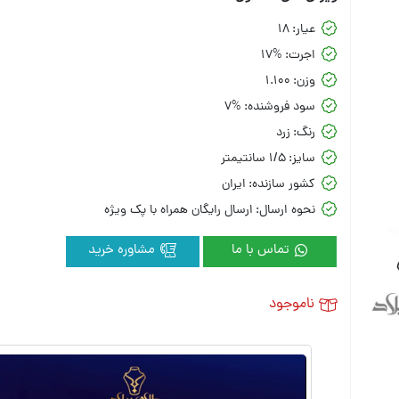
عیار:
18
اجرت:
17%
وزن:
1.100
سود فروشنده:
7%
رنگ:
زرد
سایز:
1/5 سانتیمتر
کشور سازنده:
ایران
نحوه ارسال:
ارسال رایگان همراه با پک ویژه
تماس با ما
مشاوره خرید
ناموجود