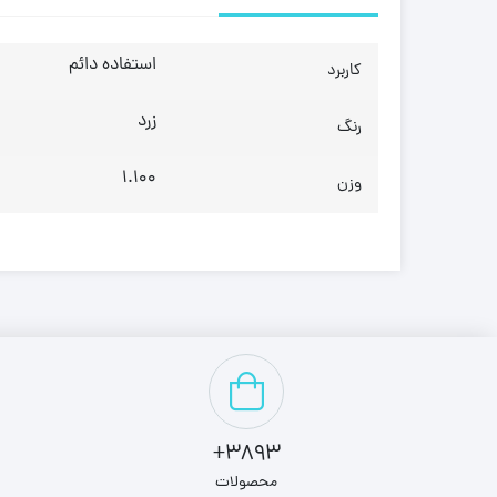
استفاده دائم
کاربرد
زرد
رنگ
1.100
وزن
3893+
محصولات