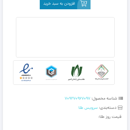
افزودن به سبد خرید
شناسه محصول:
709270967097
دسته‌بندی:
سرویس طلا
قیمت روز طلا: