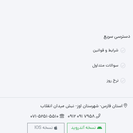
دسترسی سریع
شرایط و قوانین
سوالات متداول
نرخ روز
استان فارس- شهرستان اوز- نبش میدان انقلاب
071-5251-5510
7958 091 0912
نسخه آندروید
نسخه IOS