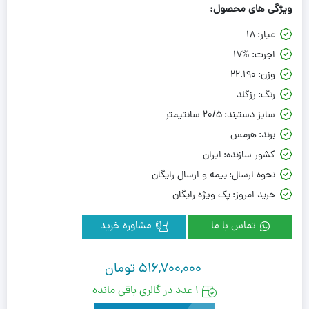
ویژگی های محصول:
عیار:
18
اجرت:
17%
وزن:
22.190
رنگ:
رزگلد
سایز دستبند:
20/5 سانتیمتر
برند:
هرمس
کشور سازنده:
ایران
نحوه ارسال:
بیمه و ارسال رایگان
خرید امروز:
پک ویژه رایگان
تماس با ما
مشاوره خرید
516,700,000
تومان
1 عدد در گالری باقی مانده