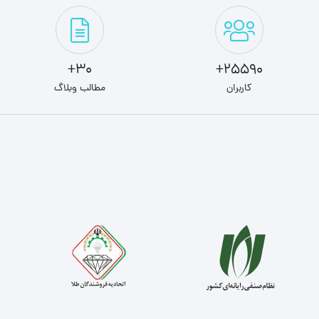
30+
25590+
کاربران
مطالب وبلاگ