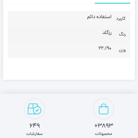
استفاده دائم
کاربرد
رزگلد
رنگ
22.190
وزن
649
3893+
محصولات
سفارشات