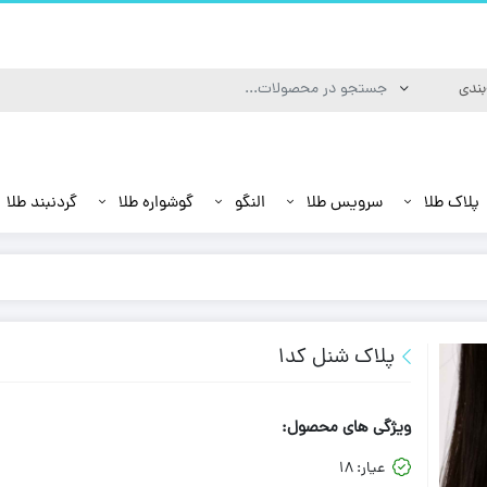
پلاک طلا
سرویس طلا
النگو
گوشواره طلا
گردنبند طلا
پلاک شنل کد1
ویژگی های محصول:
عیار:
18