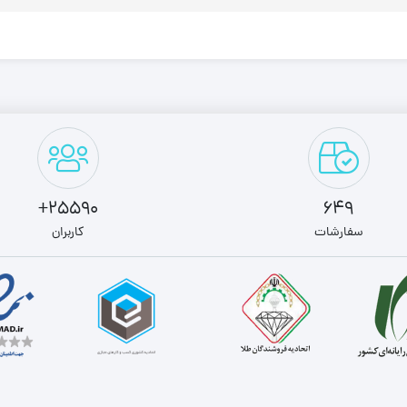
25590+
649
سفارشات
کاربران