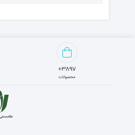
3897+
محصولات