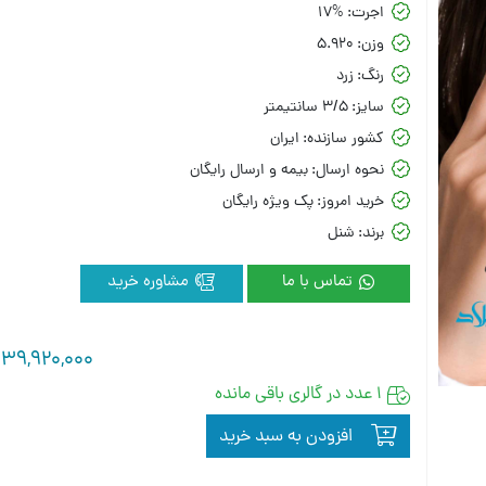
اجرت:
17%
وزن:
5.920
رنگ:
زرد
سایز:
3/5 سانتیمتر
کشور سازنده:
ایران
نحوه ارسال:
بیمه و ارسال رایگان
خرید امروز:
پک ویژه رایگان
برند:
شنل
تماس با ما
مشاوره خرید
139,920,000
1 عدد در گالری باقی مانده
افزودن به سبد خرید